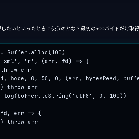
得したいといったときに使うのかな？最初の500バイトだけ取
=
Buffer
.
alloc
(
100
)
p.xml
'
, 
'
r
'
, 
(
err
, 
fd
)
=>
 {
 
throw
err
fd
, 
hoge
, 
0
, 
50
, 
0
, 
(
err
, 
bytesRead
, 
buff
r
) 
throw
err
e
.
log
(
buffer
.
toString
(
'
utf8
'
, 
0
, 
100
))
(
fd
, 
err
=>
 {
r
) 
throw
err