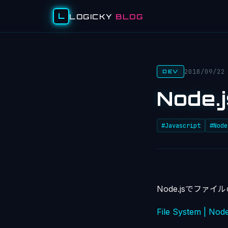
L
LOGICKY
BLOG
2018/09/22
DEV
Node
#Javascript
#Node
Node.jsでファ
File System | Node