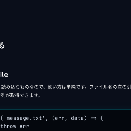
る
ile
と読み込むものなので、使い方は単純です。ファイル名の次の
字列が取得できます。
e
(
'
message.txt
'
, 
(
err
, 
data
)
=>
 {
 
throw
err