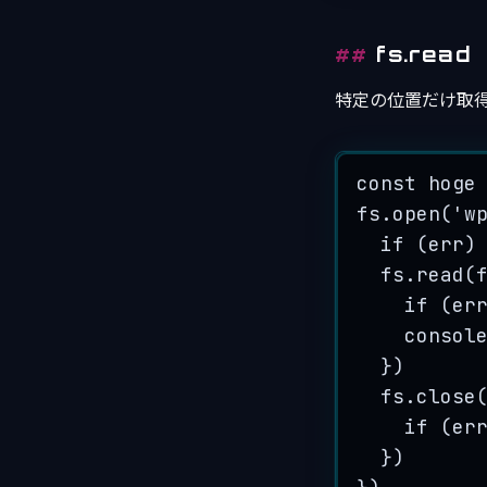
fs.read
特定の位置だけ取
const
hoge
fs
.
open
(
'
w
if
 (
err
)
fs
.
read
(
if
 (
er
consol
})
fs
.
close
if
 (
er
})