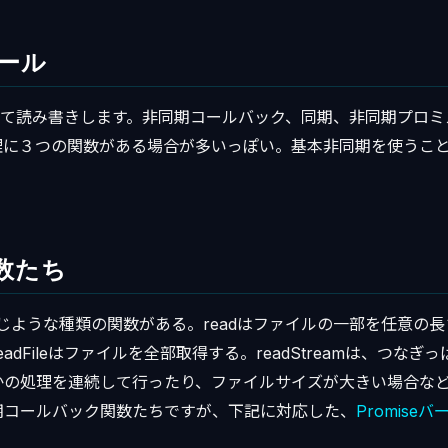
ュール
って読み書きします。非同期コールバック、同期、非同期プロ
理に３つの関数がある場合が多いっぽい。基本非同期を使うこ
数たち
も、同じような種類の関数がある。readはファイルの一部を任意の
adFileはファイルを全部取得する。readStreamは、つな
の処理を連続して行ったり、ファイルサイズが大きい場合などは、r
期コールバック関数たちですが、下記に対応した、
Promise