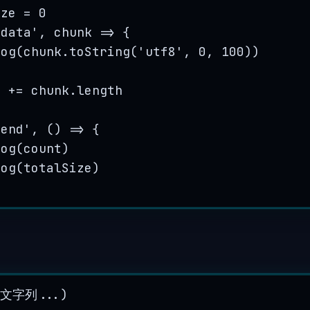
ize
=
0
'
data
'
, 
chunk
=>
 {
log
(
chunk
.
toString
(
'
utf8
'
, 
0
, 
100
))
e
+=
chunk
.
length
'
end
'
, 
()
=>
 {
log
(
count
)
log
(
totalSize
)
の文字列...)