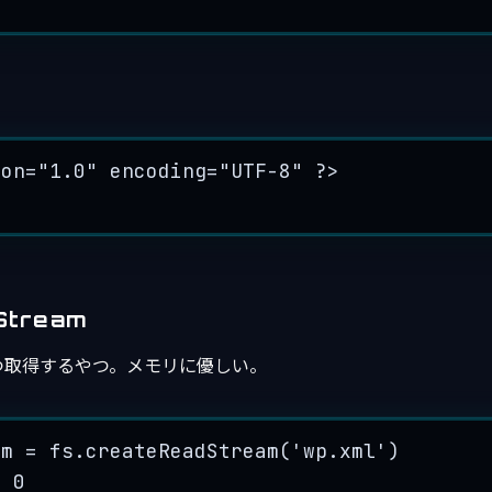
ion="1.0" encoding="UTF-8" ?>
Stream
つ取得するやつ。メモリに優しい。
am
=
fs
.
createReadStream
(
'
wp.xml
'
)
=
0