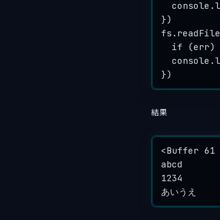
console
.
})
fs
.
readFil
if
 (
err
)
console
.
})
結果
<Buffer 61
abcd
1234
あいうえ