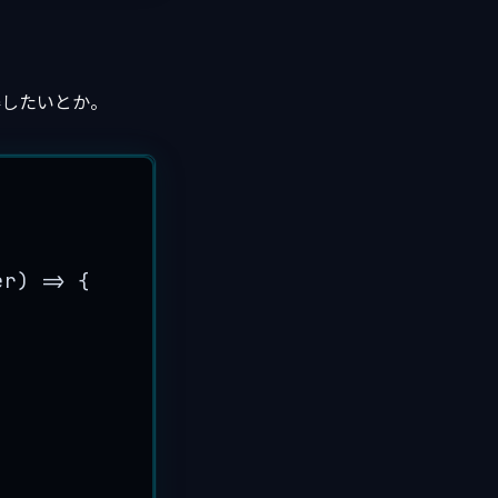
得したいとか。
er
)
=>
 {