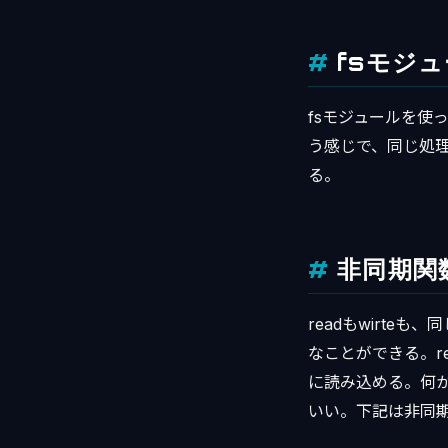
fsモジ
fsモジュールを使
う感じで、同じ処
る。
非同期関
readもwirte
なことができる。re
に読み込める。何か
いい。下記は非同