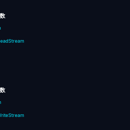
数
m
ReadStream
数
m
WriteStream