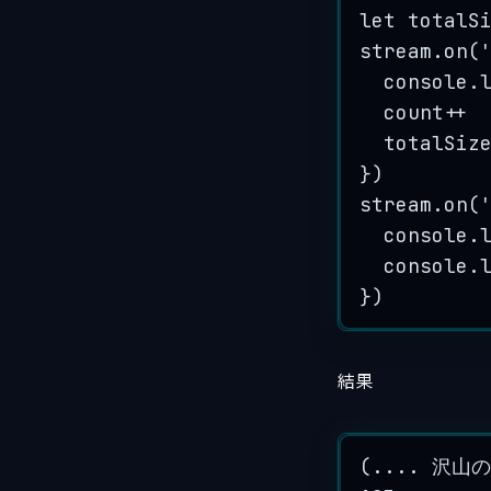
let
totalS
stream
.
on
(
console
.
count
++
totalSiz
})
stream
.
on
(
console
.
console
.
})
結果
(.... 沢山