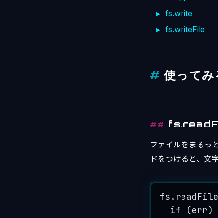
fs.write
fs.writeFile
使ってみ
fs.readF
ファイルをまるっ
ドをつけると、文
fs
.
readFil
if
 (
err
)