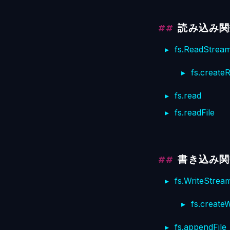
読み込み関
fs.ReadStrea
fs.create
fs.read
fs.readFile
書き込み関
fs.WriteStrea
fs.create
fs.appendFile