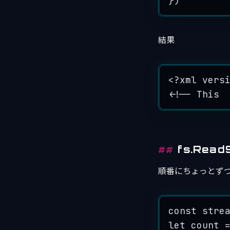
})
結果
<?xml vers
<!-- This
fs.Read
順番にちょっとず
const
stre
let
count