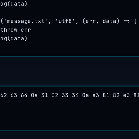
log
(
data
)
e
(
'
message.txt
'
, 
'
utf8
'
, 
(
err
, 
data
)
=>
 {
 
throw
err
log
(
data
)
 62 63 64 0a 31 32 33 34 0a e3 81 82 e3 8