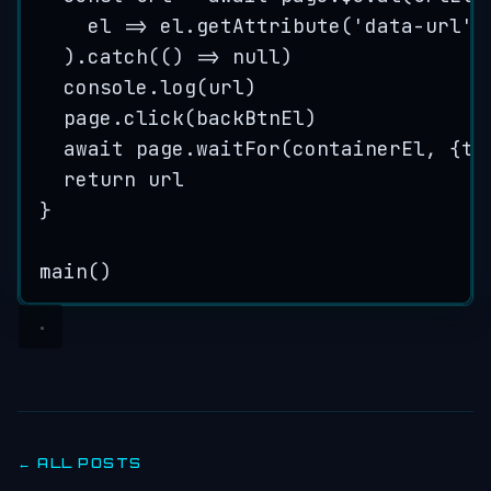
el
=>
el
.
getAttribute
(
'
data-url
'
)
)
.
catch
(
()
=>
null
)
console
.
log
(
url
)
page
.
click
(
backBtnEl
)
await 
page
.
waitFor
(
containerEl
,
{
ti
return 
url
}
main
()
← ALL POSTS