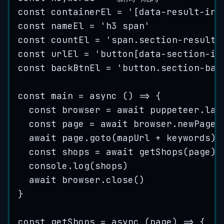
const
containerEl
=
'
[data-result-ind
const
nameEl
=
'
h3 span
'
const
countEl
=
'
span.section-result-
const
urlEl
=
'
button[data-section-id
const
backBtnEl
=
'
button.section-bac
const
main
=
 async 
()
=>
{
const
browser
=
 await 
puppeteer
.
lau
const
page
=
 await 
browser
.
newPage
(
await 
page
.
goto
(
mapUrl
+
keywords
)
const
shops
=
 await 
getShops
(
page
)
console
.
log
(
shops
)
await 
browser
.
close
()
}
const
getShops
=
 async 
(
page
)
=>
{