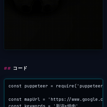
コード
const
puppeteer
=
require
(
'
puppeteer
'
const
mapUrl
=
'
https://www.google.co
const
keywords
=
'
新潟+焼肉
'