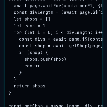
await 
page
.
waitFor
(
containerEl
,
{
ti
const
divLength
=
(
await 
page
.
$$
(
co
let
shops
=
[]
let
rank
=
1
for 
(
let
i
=
0
;
i
<
divLength
;
i
++
)
const
divs
=
 await 
page
.
$$
(
contai
const
shop
=
 await 
getShop
(
page
,
if
(
shop
)
{
shops
.
push
(
shop
)
rank
++
}
}
return 
shops
}
const
getShop
=
 async 
(
page
,
div
,
ran