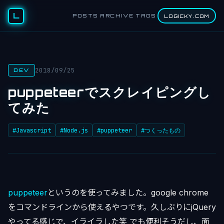
L
POSTS
ARCHIVE
TAGS
LOGICKY.COM
2018/09/25
DEV
puppeteerでスクレイピングし
てみた
#Javascript
#Node.js
#puppeteer
#つくったもの
puppeteer
というのを使ってみました。google chrome
をコマンドラインから使えるやつです。久しぶりにjQuery
やってる感じで、イライラした笑 でも便利そうだし、面