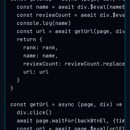
const
name
=
 await 
div
.
$eval
(
nameEl
const
reviewCount
=
 await 
div
.
$eval
console
.
log
(
name
)
const
url
=
 await 
getUrl
(
page
,
div
)
return 
{
rank
:
rank
,
name
:
name
,
reviewCount
:
reviewCount
.
replace
(
url
:
url
}
}
const
getUrl
=
 async 
(
page
,
div
)
=>
{
div
.
click
()
await 
page
.
waitFor
(
backBtnEl
,
{
time
const
url
=
 await 
page
.
$eval
(
urlEl
,