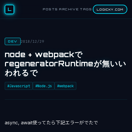
L
POSTS
ARCHIVE
TAGS
LOGICKY.COM
2018/12/29
DEV
node + webpackで
regeneratorRuntimeが無いい
われるで
#Javascript
#Node.js
#webpack
async, await使ってたら下記エラーがでたで