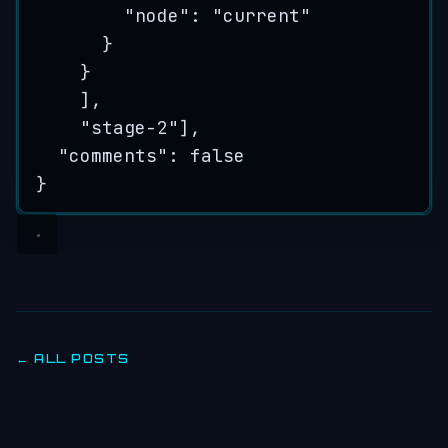
"node": "current"
}
}
],
"stage-2"],
"comments": false
}
← ALL POSTS