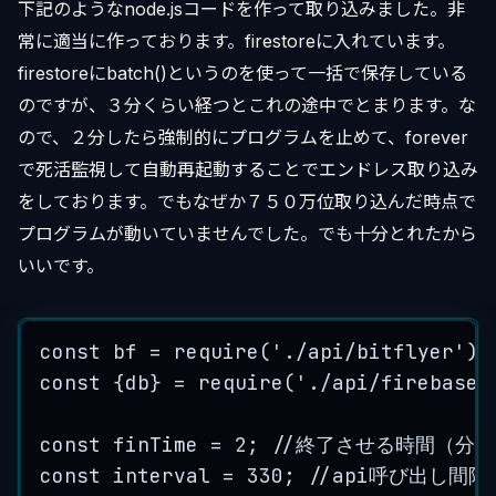
下記のようなnode.jsコードを作って取り込みました。非
常に適当に作っております。firestoreに入れています。
firestoreにbatch()というのを使って一括で保存している
のですが、３分くらい経つとこれの途中でとまります。な
ので、２分したら強制的にプログラムを止めて、forever
で死活監視して自動再起動することでエンドレス取り込み
をしております。でもなぜか７５０万位取り込んだ時点で
プログラムが動いていませんでした。でも十分とれたから
いいです。
const
bf
=
require
(
'
./api/bitflyer
'
);
const
{
db
}
=
require
(
'
./api/firebase
'
const
finTime
=
2
; 
//終了させる時間（分）
const
interval
=
330
; 
//api呼び出し間