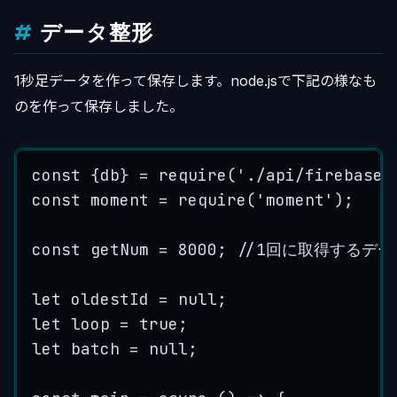
データ整形
1秒足データを作って保存します。node.jsで下記の様なも
のを作って保存しました。
const
{
db
}
=
require
(
'
./api/firebase
'
const
moment
=
require
(
'
moment
'
);
const
getNum
=
8000
; 
//1回に取得するデー
let
oldestId
=
null
;
let
loop
=
true
;
let
batch
=
null
;