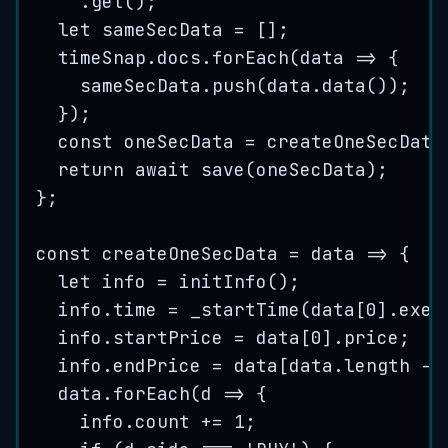
.
get
()
;
let
sameSecData
=
[]
;
timeSnap
.
docs
.
forEach
(
data
=>
{
sameSecData
.
push
(
data
.
data
())
;
}
)
;
const
oneSecData
=
createOneSecData
return await 
save
(
oneSecData
)
;
}
;
const
createOneSecData
=
data
=>
{
let
info
=
initInfo
()
;
info
.
time
=
_startTime
(
data
[
0
]
.
exec
info
.
startPrice
=
data
[
0
]
.
price
;
info
.
endPrice
=
data
[
data
.
length
-
data
.
forEach
(
d
=>
{
info
.
count
+=
1
;