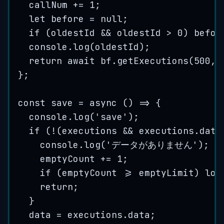
callNum
+=
1
;
let
before
=
null
;
if
(
oldestId
&&
oldestId
>
0
)
befor
console
.
log
(
oldestId
)
;
return await 
bf
.
getExecutions
(
500
,
}
;
const
save
=
 async 
()
=>
{
console
.
log
(
'
save
'
)
;
if
(
!
(
executions
&&
executions
.
data
console
.
log
(
'
データがありません
'
)
;
emptyCount
+=
1
;
if
(
emptyCount
>=
emptyLimit
)
loo
return
;
}
data
=
executions
.
data
;