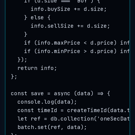
if
(
d
.
side
===
'
BUY
'
)
{
info
.
buySize
+=
d
.
size
;
}
else
{
info
.
sellSize
+=
d
.
size
;
}
if
(
info
.
maxPrice
<
d
.
price
)
info
if
(
info
.
minPrice
>
d
.
price
)
info
}
)
;
return 
info
;
}
;
const
save
=
 async 
(
data
)
=>
{
console
.
log
(
data
)
;
const
timeId
=
createTimeId
(
data
.
ti
let
ref
=
db
.
collection
(
'
oneSecData
batch
.
set
(
ref
,
data
)
;