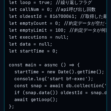
let
loop
=
true
; 
//繰り返しフラグ
let
callNum
=
0
; 
//api呼び出し回数
let
oldestId
=
816700061
; 
//取得した最も
let
emptyCount
=
0
; 
//約定データが空だっ
let
emptyLimit
=
100
; 
//約定データが何
let
executions
=
null
;
let
data
=
null
;
let
startTime
=
0
;
const
main
=
 async 
()
=>
{
startTime
=
new
Date
()
.
getTime
()
;
console
.
log
(
'
start bf-exec
'
)
;
const
snap
=
 await 
db
.
collection
(
'
o
if
(
snap
.
data
())
oldestId
=
snap
.
da
await 
getLoop
()
;
}
;