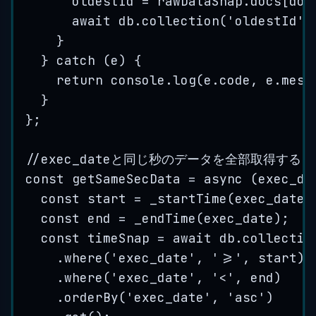
oldestId
=
rawDataSnap
.
docs
[
doc
await 
db
.
collection
(
'
oldestId
'
)
}
}
 catch 
(
e
)
{
return 
console
.
log
(
e
.
code
,
e
.
mess
}
}
;
//exec_dateと同じ秒のデータを全部取得する
const
getSameSecData
=
 async 
(
exec_da
const
start
=
_startTime
(
exec_date
)
const
end
=
_endTime
(
exec_date
)
;
const
timeSnap
=
 await 
db
.
collectio
.
where
(
'
exec_date
'
,
'
>=
'
,
start
)
.
where
(
'
exec_date
'
,
'
<
'
,
end
)
.
orderBy
(
'
exec_date
'
,
'
asc
'
)