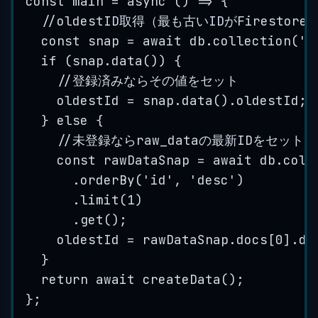
const
main
=
 async 
()
=>
{
//oldestID取得（最も古いIDがFirestor
const
snap
=
 await 
db
.
collection
(
'
o
if
(
snap
.
data
())
{
//登録済みならその値をセット
oldestId
=
snap
.
data
()
.
oldestId
;
}
else
{
//未登録ならraw_dataの最新IDをセット
const
rawDataSnap
=
 await 
db
.
coll
.
orderBy
(
'
id
'
,
'
desc
'
)
.
limit
(
1
)
.
get
()
;
oldestId
=
rawDataSnap
.
docs
[
0
]
.
da
}
return await 
createData
()
;
}
;