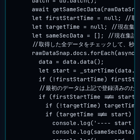
batch
=
db
.
batch
()
;
await 
getSameSecData
(
rawDataSna
let
firstStartTime
=
null
;
//取
let
targetTime
=
null
;
//現在集計
let
sameSecData
=
[]
;
//現在集計
//取得した全データをチェックして、秒
rawDataSnap
.
docs
.
forEach
(
async 
data
=
data
.
data
()
;
let
start
=
_startTime
(
data
.
e
if
(
!
firstStartTime
)
firstSta
//最初のデータは上記で登録済みのた
if
(
firstStartTime
!==
start
)
if
(
!
targetTime
)
targetTime
if
(
targetTime
!==
start
)
{
console
.
log
(
'
---- start -
console
.
log
(
sameSecData
)
;