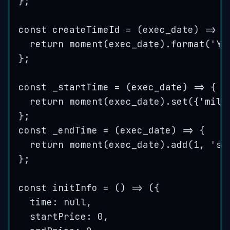
}
;
const
createTimeId
=
(
exec_date
)
=>
{
return 
moment
(
exec_date
)
.
format
(
'
YY
}
;
const
_startTime
=
(
exec_date
)
=>
{
return 
moment
(
exec_date
)
.
set
(
{
'
mill
}
;
const
_endTime
=
(
exec_date
)
=>
{
return 
moment
(
exec_date
)
.
add
(
1
,
'
s
'
}
;
const
initInfo
=
()
=>
(
{
time
:
null
,
startPrice
:
0
,