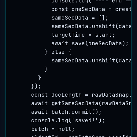
console
.
log
(
'
---- end ---
const
oneSecData
=
create
sameSecData
=
[]
;
sameSecData
.
unshift
(
data
)
targetTime
=
start
;
await 
save
(
oneSecData
)
;
}
else
{
sameSecData
.
unshift
(
data
)
}
}
}
)
;
const
docLength
=
rawDataSnap
.
d
await 
getSameSecData
(
rawDataSna
await 
batch
.
commit
()
;
console
.
log
(
'
saved!
'
)
;
batch
=
null
;