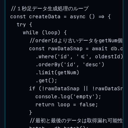
//１秒足データ生成処理のループ
const
createData
=
 async 
()
=>
{
try 
{
while 
(
loop
)
{
//orderIdより古いデータをgetNum個
const
rawDataSnap
=
 await 
db
.
co
.
where
(
'
id
'
,
'
<=
'
,
oldestId
)
.
orderBy
(
'
id
'
,
'
desc
'
)
.
limit
(
getNum
)
.
get
()
;
if
(
!
rawDataSnap
||
!
rawDataSna
console
.
log
(
'
empty
'
)
;
return 
loop
=
false
;
}
//最初と最後のデータは取得漏れ可能性