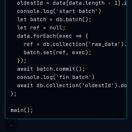
oldestId
=
data
[
data
.
length
-
1
]
.
id
console
.
log
(
'
start batch
'
)
let
batch
=
db
.
batch
()
;
let
ref
=
null
;
data
.
forEach
(
exec
=>
{
ref
=
db
.
collection
(
'
raw_data
'
)
.
d
batch
.
set
(
ref
,
exec
)
;
}
)
;
await 
batch
.
commit
()
;
console
.
log
(
'
fin batch
'
)
await 
db
.
collection
(
'
oldestId
'
)
.
doc
}
;
main
();