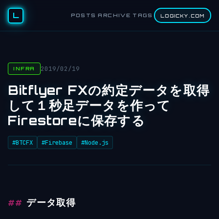
L
POSTS
ARCHIVE
TAGS
LOGICKY.COM
2019/02/19
INFRA
Bitflyer FXの約定データを取得
して１秒足データを作って
Firestoreに保存する
#BTCFX
#Firebase
#Node.js
データ取得