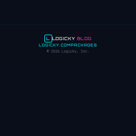
L
LOGICKY
BLOG
LOGICKY.COM
PACKAGES
© 2026 Logicky, Inc.