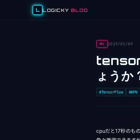
L
LOGICKY
BLOG
2019/03/09
AI
tens
ょうか
#TensorFlow
#GPU
cpuだと17秒の