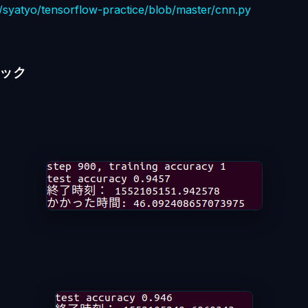
m/syatyo/tensorflow-practice/blob/master/cnn.py
ポック