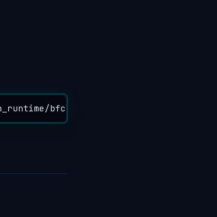
n_runtime/bfc_allocator.cc:211] Allocator