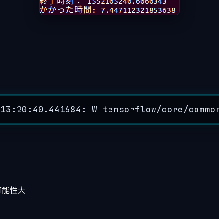
 13:20:40.441684: W tensorflow/core/commo
可能性大