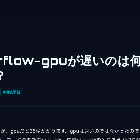
orflow-gpuが遅いの
？
#機械学習
ものが、gpuだと36秒かかります。gpuは速いのではなかったの