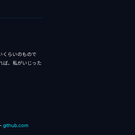
いいくらいのもので
ければ、私がいじった
—
github.com