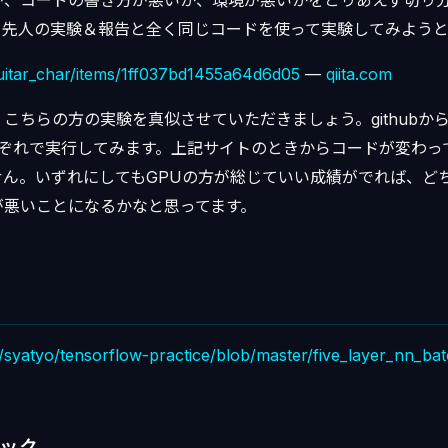
が、コードの書き方が悪いか、環境が悪いかをとりあえず切り
、先人の実験＆報告と全く同じコードを使って実験してみようと
/guitar_char/items/1ff037bd1455a64d6d05
—
qiita.com
こちらの方の実験を真似させていただきましょう。githubか
それぞれで実行してみます。上記サイトのときからコードが変わ
せん。いずれにしてもGPUの方が総じていい成績がでれば、ど
が悪いことになるかなと思ってます。
m/syatyo/tensorflow-practice/blob/master/five_layer_nn_b
ポック