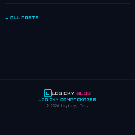
← ALL POSTS
L
LOGICKY
BLOG
LOGICKY.COM
PACKAGES
© 2026 Logicky, Inc.