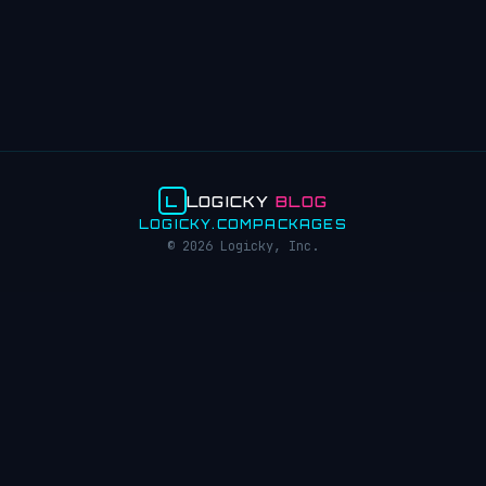
L
LOGICKY
BLOG
LOGICKY.COM
PACKAGES
© 2026 Logicky, Inc.