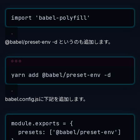
import
'
babel-polyfill
'
@babel/preset-env -d というのも追加します。
Terminal window
yarn
add
@babel/preset-env
-d
babel.config.jsに下記を追加します。
module
.
exports
=
 {
presets: [
'
@babel/preset-env
'
]