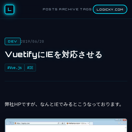
L
POSTS
ARCHIVE
TAGS
LOGICKY.COM
2019/06/20
DEV
VuetifyにIEを対応させる
#Vue.js
#IE
弊社HPですが、なんとIEでみるとこうなっております。