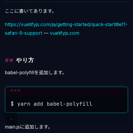
ここに書いてあります。
https://vuetifyjs.com/ja/getting-started/quick-start#ie11-
safari-9-support
—
vuetifyjs.com
やり方
babel-polyfillを追加します。
Terminal window
$
yarn
add
babel-polyfill
main.jsに追加します。