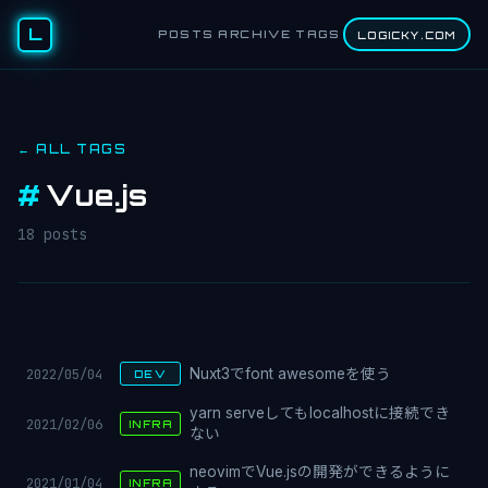
L
POSTS
ARCHIVE
TAGS
LOGICKY.COM
← ALL TAGS
#
Vue.js
18 posts
2022/05/04
Nuxt3でfont awesomeを使う
DEV
yarn serveしてもlocalhostに接続でき
2021/02/06
INFRA
ない
neovimでVue.jsの開発ができるように
2021/01/04
INFRA