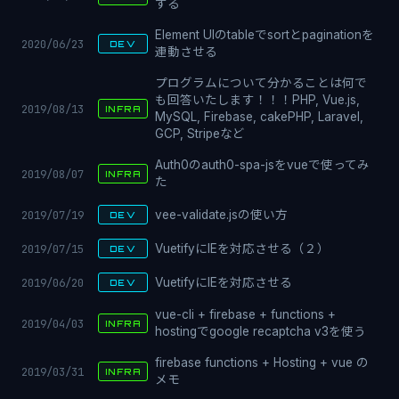
する
Element UIのtableでsortとpaginationを
2020/06/23
DEV
連動させる
プログラムについて分かることは何で
も回答いたします！！！PHP, Vue.js,
2019/08/13
INFRA
MySQL, Firebase, cakePHP, Laravel,
GCP, Stripeなど
Auth0のauth0-spa-jsをvueで使ってみ
2019/08/07
INFRA
た
2019/07/19
vee-validate.jsの使い方
DEV
2019/07/15
VuetifyにIEを対応させる（２）
DEV
2019/06/20
VuetifyにIEを対応させる
DEV
vue-cli + firebase + functions +
2019/04/03
INFRA
hostingでgoogle recaptcha v3を使う
firebase functions + Hosting + vue の
2019/03/31
INFRA
メモ