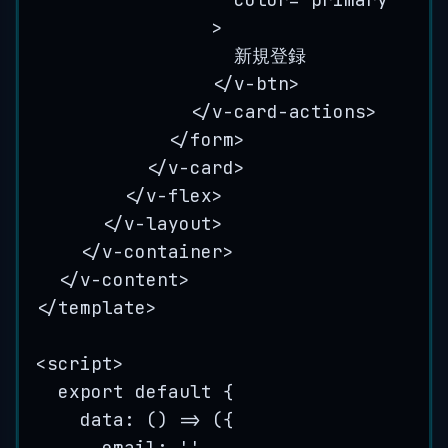
>
新規登録
</
v-btn
>
</
v-card-actions
>
</
form
>
</
v-card
>
</
v-flex
>
</
v-layout
>
</
v-container
>
</
v-content
>
</
template
>
<
script
>
export default 
{
data
: 
()
=>
 ({
email: 
''
,