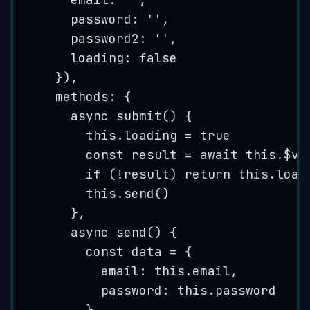
password: 
''
,
password2: 
''
,
loading: 
false
}),
methods
: {
async
submit
()
 {
this
.
loading
=
true
const
result
=
 await 
this
.
$va
if
 (
!
result
) 
return
this
.
load
this
.
send
()
},
async
send
()
 {
const
data
=
{
email
:
this
.
email
,
password
:
this
.
password
}