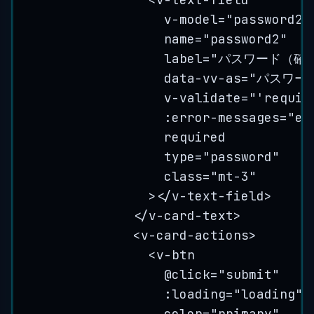
v-model
=
"
password2
"
name
=
"
password2
"
label
=
"
パスワード（確
data-vv-as
=
"
パスワー
v-validate
=
"
'requir
:error-messages="er
required
type
=
"
password
"
class
=
"
mt-3
"
></
v-text-field
>
</
v-card-text
>
<
v-card-actions
>
<
v-btn
@click="submit"
:loading="loading"
color
=
"
primary
"