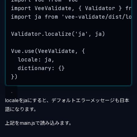
import
 VeeValidate, { Validator } 
fro
import
 ja 
from
'
vee-validate/dist/loc
Validator
.
localize
(
'
ja
'
, 
ja
)
Vue
.
use
(
VeeValidate
, {
locale: 
ja
,
dictionary: {}
})
localeをjaにすると、デフォルトエラーメッセージも日本
語になります。
上記をmain.jsで読み込みます。