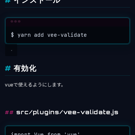
インストール
Terminal window
$
yarn
add
vee-validate
有効化
vueで使えるようにします。
src/plugins/vee-validate.js
import
 Vue 
from
'
vue
'