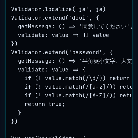
Validator
.
localize
(
'
ja
'
, 
ja
)
Validator
.
extend
(
'
doui
'
, {
getMessage
: 
()
=>
'
同意してください
'
,
validate
: 
value
=>
!!
value
})
Validator
.
extend
(
'
password
'
, {
getMessage
: 
()
=>
'
半角英小文字、大文字
validate
: 
value
=>
 {
if
 (
!
value
.
match
(
/
\d
/
)) 
return
f
if
 (
!
value
.
match
(
/
[a-z]
/
)) 
retur
if
 (
!
value
.
match
(
/
[A-Z]
/
)) 
retur
return
true
;
}
})