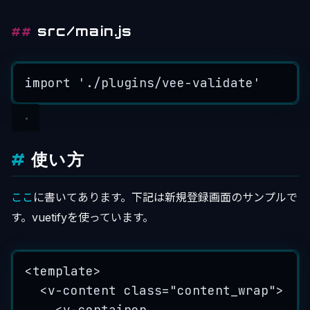
src/main.js
import
'
./plugins/vee-validate
'
使い方
ここ
に書いてあります。下記は新規登録画面のサンプルで
す。vuetifyを使っています。
<
template
>
<
v-content
class
=
"
content_wrap
"
>
<
v-container