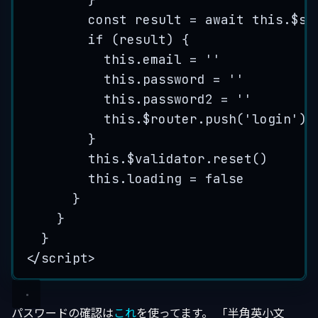
const
result
=
 await 
this
.
$st
if
 (
result
) {
this
.
email
=
''
this
.
password
=
''
this
.
password2
=
''
this
.
$router
.
push
(
'
login
'
);
}
this
.
$validator
.
reset
()
this
.
loading
=
false
}
}
}
</
script
>
パスワードの確認は
これ
を使ってます。 「半角英小文