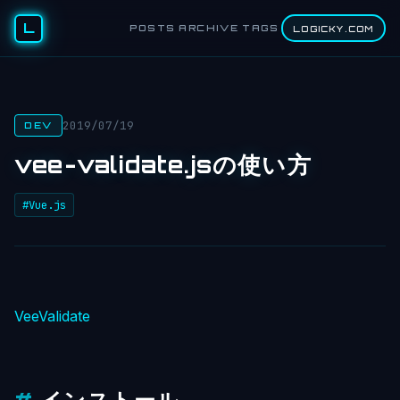
L
POSTS
ARCHIVE
TAGS
LOGICKY.COM
2019/07/19
DEV
vee-validate.jsの使い方
#Vue.js
VeeValidate