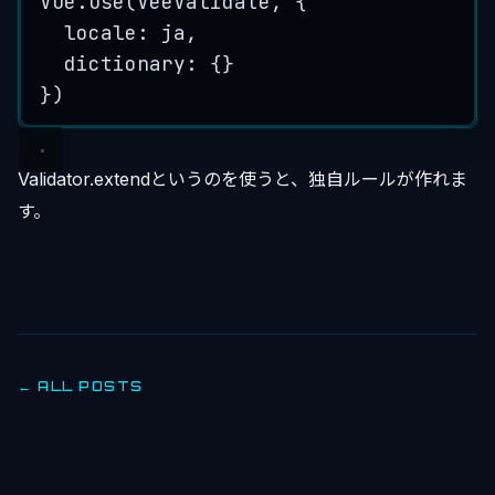
Vue
.
use
(
VeeValidate
, {
locale: 
ja
,
dictionary: {}
})
Validator.extendというのを使うと、独自ルールが作れま
す。
← ALL POSTS