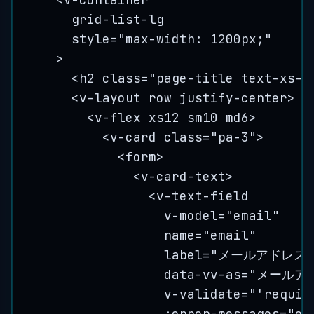
grid-list-lg
style
=
"
max-width: 1200px;
"
>
<
h2
class
=
"
page-title text-xs-c
<
v-layout
row
justify-center
>
<
v-flex
xs12
sm10
md6
>
<
v-card
class
=
"
pa-3
"
>
<
form
>
<
v-card-text
>
<
v-text-field
v-model
=
"
email
"
name
=
"
email
"
label
=
"
メールアドレス
data-vv-as
=
"
メールア
v-validate
=
"
'requir
:error-messages="er