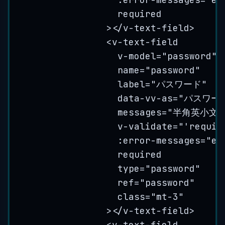
required
></
v-text-field
>
<
v-text-field
v-model
=
"
password
"
name
=
"
password
"
label
=
"
パスワード
"
data-vv-as
=
"
パスワー
messages
=
"
半角英小文字
v-validate
=
"
'requir
:error-messages="er
required
type
=
"
password
"
ref
=
"
password
"
class
=
"
mt-3
"
></
v-text-field
>
<
v-text-field