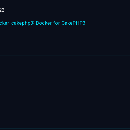
5
22
ocker_cakephp3: Docker for CakePHP3