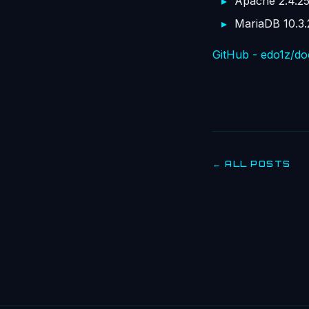
Apache 2.4.2
MariaDB 10.3.
GitHub - edo1z/d
← ALL POSTS