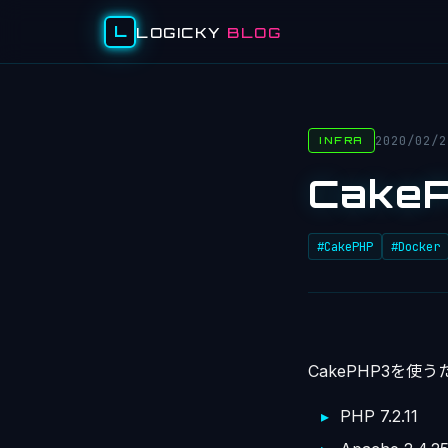
L
LOGICKY
BLOG
2020/02/2
INFRA
Cake
#CakePHP
#Docker
CakePHP3を使
PHP 7.2.11