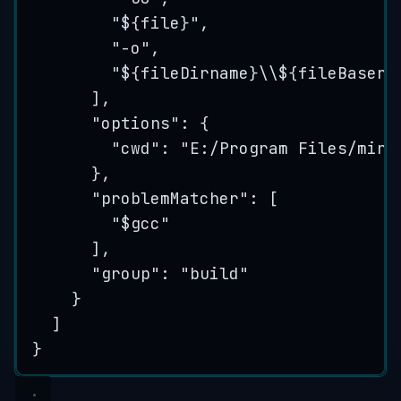
"
${file}
"
,
"
-o
"
,
"
${fileDirname}
\\
${fileBasena
],
"options"
: {
"cwd"
: 
"
E:/Program Files/ming
},
"problemMatcher"
: [
"
$gcc
"
],
"group"
: 
"
build
"
}
]
}