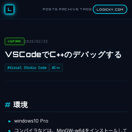
L
POSTS
ARCHIVE
TAGS
LOGICKY.COM
2020/02/25
INFRA
VSCodeでC++のデバッグする
#Visual Studio Code
#C++
環境
windows10 Pro
コンパイラなどは、MinGW-w64をインストールして