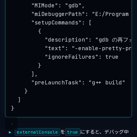
"MIMode"
: 
"
gdb
"
,
"miDebuggerPath"
: 
"
E:/Program F
"setupCommands"
: [
{
"description"
: 
"
gdb の再フ
"text"
: 
"
-enable-pretty-pri
"ignoreFailures"
: 
true
}
],
"preLaunchTask"
: 
"
g++ build
"
}
]
}
を
にすると、デバッグ中
externalConsole
true