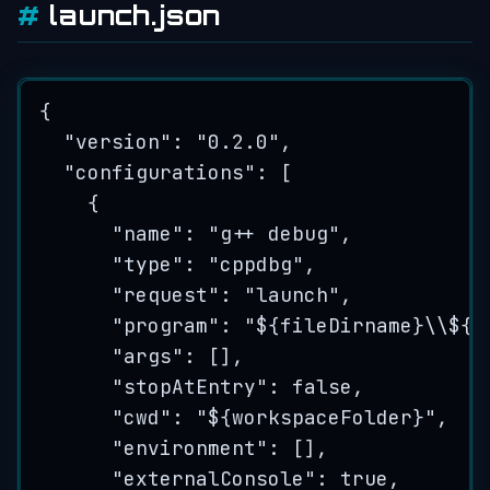
launch.json
{
"version"
: 
"
0.2.0
"
,
"configurations"
: [
{
"name"
: 
"
g++ debug
"
,
"type"
: 
"
cppdbg
"
,
"request"
: 
"
launch
"
,
"program"
: 
"
${fileDirname}
\\
${f
"args"
: [],
"stopAtEntry"
: 
false
,
"cwd"
: 
"
${workspaceFolder}
"
,
"environment"
: [],
"externalConsole"
: 
true
,