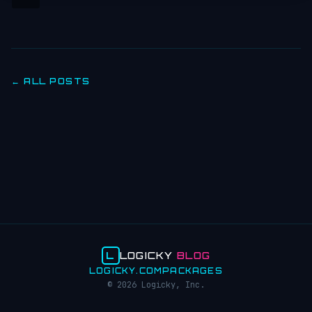
← ALL POSTS
L
LOGICKY
BLOG
LOGICKY.COM
PACKAGES
© 2026 Logicky, Inc.