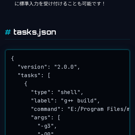
に標準入力を受け付けることも可能です！
tasks.json
{
"version"
: 
"
2.0.0
"
,
"tasks"
: [
{
"type"
: 
"
shell
"
,
"label"
: 
"
g++ build
"
,
"command"
: 
"
E:/Program Files/mi
"args"
: [
"
-g3
"
,
"
-O0
"
,