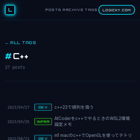
L
POSTS
ARCHIVE
TAGS
LOGICKY.COM
← ALL TAGS
#
C++
27 posts
2023/09/27
c++23で順列を扱う
DEV
AtCoderをc++でやるときのWSL2環境
2023/09/25
INFRA
設定メモ
m1 macのc++でOpenGLを使ってテトリ
2022/08/21
DEV