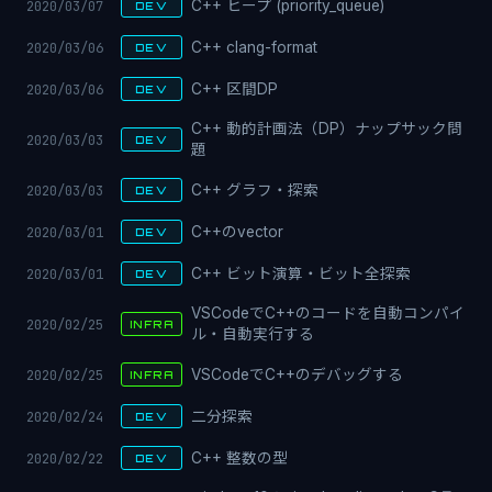
2020/03/07
C++ ヒープ (priority_queue)
DEV
2020/03/06
C++ clang-format
DEV
2020/03/06
C++ 区間DP
DEV
C++ 動的計画法（DP）ナップサック問
2020/03/03
DEV
題
2020/03/03
C++ グラフ・探索
DEV
2020/03/01
C++のvector
DEV
2020/03/01
C++ ビット演算・ビット全探索
DEV
VSCodeでC++のコードを自動コンパイ
2020/02/25
INFRA
ル・自動実行する
2020/02/25
VSCodeでC++のデバッグする
INFRA
2020/02/24
二分探索
DEV
2020/02/22
C++ 整数の型
DEV