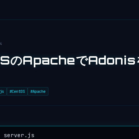
4
OSのApacheでAdoni
js
#CentOS
#Apache
t server.js