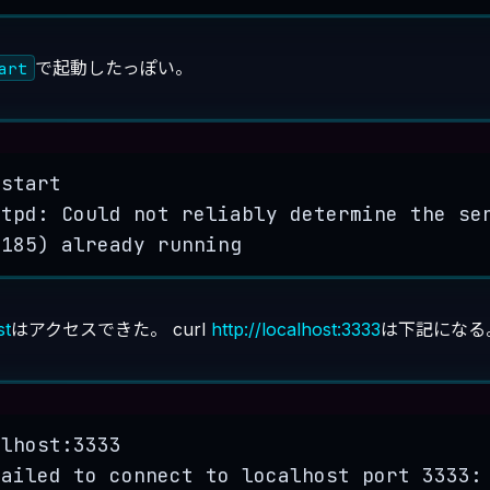
で起動したっぽい。
art
Terminal window
start
ttpd:
Could
not
reliably
determine
the
se
 185) already running
st
はアクセスできた。 curl
http://localhost:3333
は下記になる
Terminal window
alhost:3333
Failed to connect to localhost port 3333: