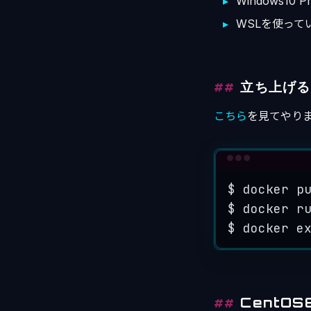
Windows10 P
WSLを使って
立ち上げる
こちら
を見てやり
$
docker
p
$
docker
r
$
docker
e
CentOS