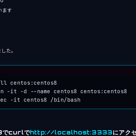
ro
います
ました。
Terminal window
ull
centos:centos8
un
-it
-d
--name
centos8
centos:centos8
xec
-it
centos8
/bin/bash
8でcurlで
http://localhost:3333
にアク