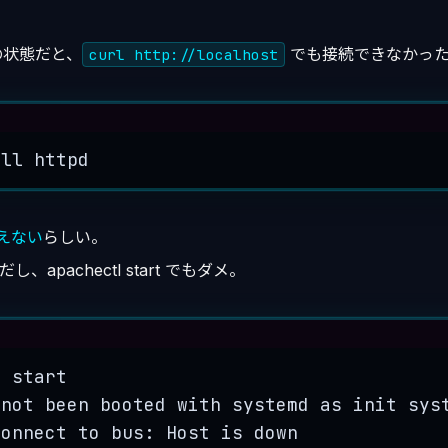
の状態だと、
でも接続できなかっ
curl http://localhost
Terminal window
all
httpd
えない
らしい。
/は空だし、apachectl start でもダメ。
Terminal window
l
start
not
been
booted
with
systemd
as
init
sys
connect to bus: Host is down