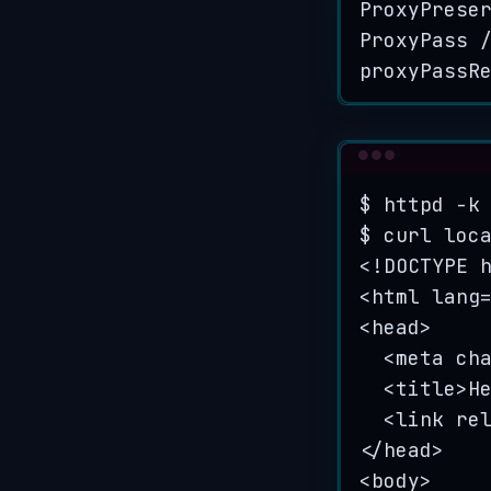
ProxyPrese
ProxyPass 
proxyPassR
$
httpd
-k
$
curl
loc
<!DOCTYPE
<html
lang
<head>
<meta
ch
<title>H
<link
re
</head>
<body>