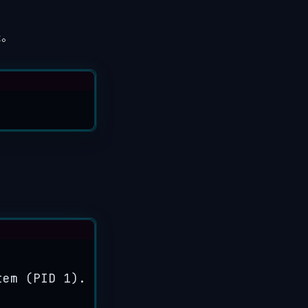
た。
tem
 (PID 
1
). Can
'
t operate.