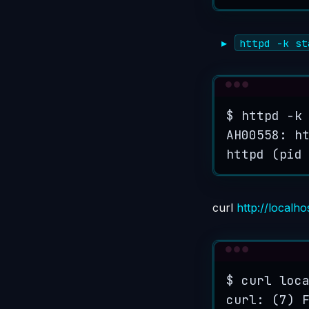
httpd -k st
$
httpd
-k
AH00558:
h
httpd (pid
curl
http://localho
$
curl
loc
curl:
 (7) 