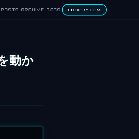
POSTS
ARCHIVE
TAGS
LOGICKY.COM
sを動か