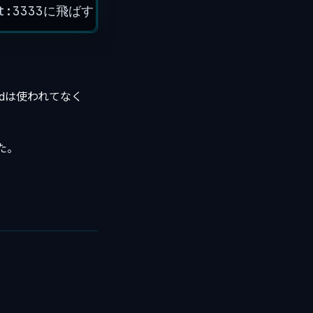
st:3333に飛ばす）
ldは使われてなく
た。