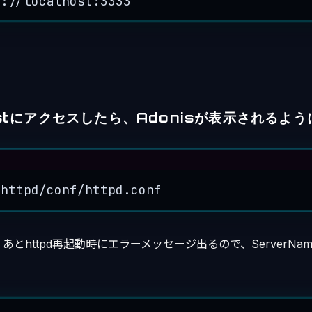
p://localhost:3333
hostにアクセスしたら、Adonisが表示されるよ
Terminal window
/httpd/conf/httpd.conf
とhttpd再起動時にエラーメッセージ出るので、ServerNa