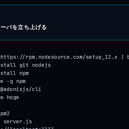
sサーバを立ち上げる
Terminal window
https://rpm.nodesource.com/setup_12.x
|
nstall
git
nodejs
nstall
npm
te
-g
npm
@adonisjs/cli
ew
hoge
pm2
t
server.js