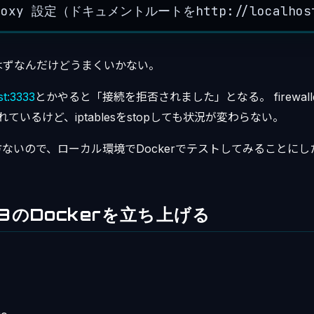
 proxy 設定（ドキュメントルートをhttp://localho
はずなんだけどうまくいかない。
st:3333
とかやると「接続を拒否されました」となる。 firewal
使われているけど、iptablesをstopしても状況が変わらない。
ないので、ローカル環境でDockerでテストしてみることにし
S8のDockerを立ち上げる