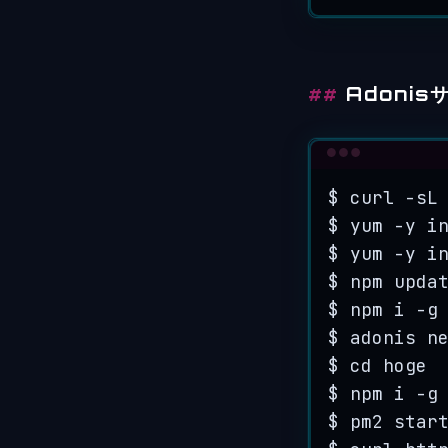
Adoni
$
curl
-sL
$
yum
-y
i
$
yum
-y
i
$
npm
upda
$
npm
i
-g
$
adonis
n
$
cd
hoge
$
npm
i
-g
$
pm2
star