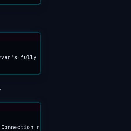
rver
'
s fully qualified domain name, using
。
 Connection refused