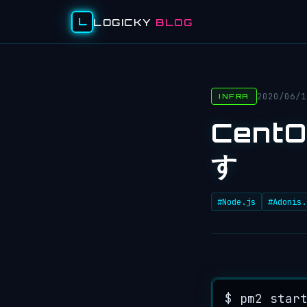
L
LOGICKY
BLOG
2020/06/1
INFRA
Cent
す
#Node.js
#Adonis.
$ pm2 star