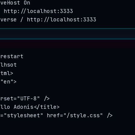
rveHost On
/ http://localhost:3333
everse / http://localhost:3333
Terminal window
restart
alhsot
html>
=
"
en
"
>
arset=
"
UTF-8
"
/>
ello
Adonis</title>
l=
"
stylesheet
"
href=
"
/style.css
"
/>