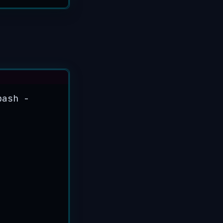
bash
-