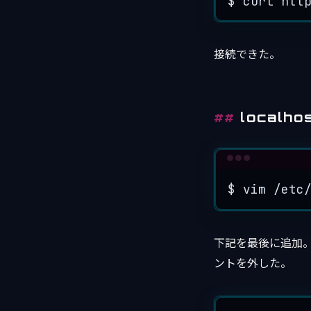
$
curl
htt
接続できた。
local
$
vim
/etc
下記を最後に追加。あ
ントを外した。