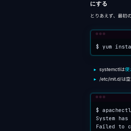
にする
とりあえず、最初
$
yum
inst
systemctlは
使
/etc/init.d
$
apachect
System
has
Failed to 