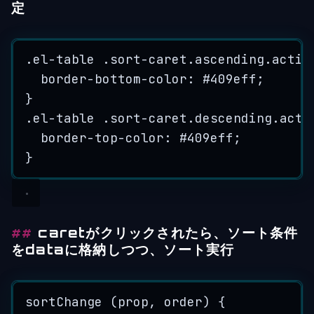
定
.
el
-
table
.
sort
-
caret
.
ascending
.
activ
border
-
bottom
-
color: #409
eff
;
}
.
el
-
table
.
sort
-
caret
.
descending
.
acti
border
-
top
-
color: #409
eff
;
}
caretがクリックされたら、ソート条件
をdataに格納しつつ、ソート実行
sortChange
 (
prop
, 
order
) {