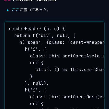
ここ
に書いてあった。
renderHeader
 (
h
, 
e
) {
return
h
(
'
div
'
, 
null
, [
h
(
'
span
'
, {class: 
'
caret-wrapper
'
h
(
'
i
'
, {
class: 
this
.
sortCaretAsc
(
e
.
co
on: {
click
: 
()
=>
this
.
sortChang
}
}, 
null
),
h
(
'
i
'
, {
class: 
this
.
sortCaretDesc
(
e
.
c
on: {