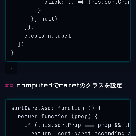
click
: 
()
=>
this
.
sortChang
}
}, 
null
)
]),
e
.
column
.
label
])
}
computedでcaretのクラスを設定
sortCaretAsc: 
function
()
 {
return
function
(
prop
)
 {
if
 (
this
.
sortProp
===
prop
&&
thi
return
'
sort-caret ascending ac