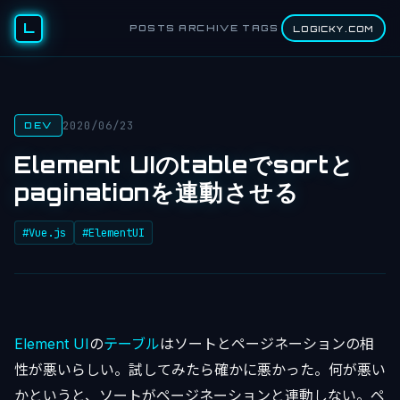
L
POSTS
ARCHIVE
TAGS
LOGICKY.COM
2020/06/23
DEV
Element UIのtableでsortと
paginationを連動させる
#Vue.js
#ElementUI
Element UI
の
テーブル
はソートとページネーションの相
性が悪いらしい。試してみたら確かに悪かった。何が悪い
かというと、ソートがページネーションと連動しない。ペ