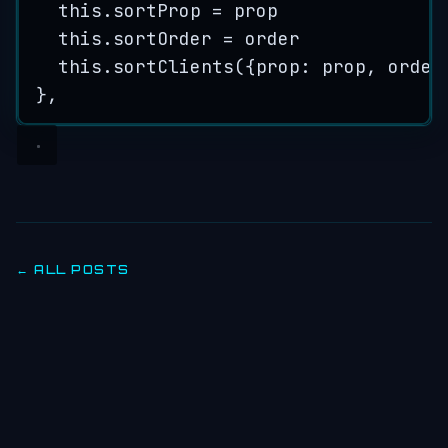
this
.
sortProp
=
prop
this
.
sortOrder
=
order
this
.
sortClients
({prop: 
prop
, order
},
← ALL POSTS