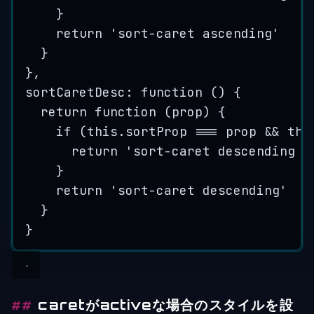
}
return
'
sort-caret ascending
'
}
},
sortCaretDesc: 
function
()
 {
return
function
(
prop
)
 {
if
 (
this
.
sortProp
===
prop
&&
thi
return
'
sort-caret descending a
}
return
'
sort-caret descending
'
}
}
caretがactiveな場合のスタイルを設