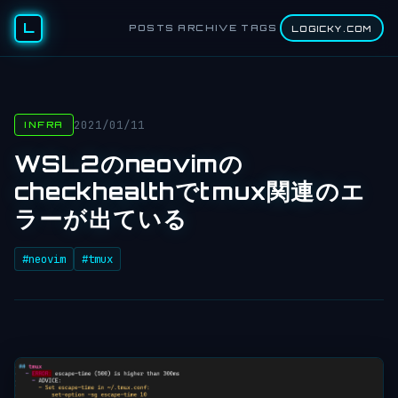
L
POSTS
ARCHIVE
TAGS
LOGICKY.COM
2021/01/11
INFRA
WSL2のneovimの
checkhealthでtmux関連のエ
ラーが出ている
#neovim
#tmux