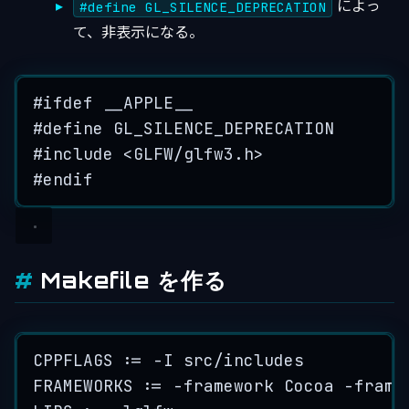
によっ
#define GL_SILENCE_DEPRECATION
て、非表示になる。
#
ifdef
 __APPLE__
#
define
GL_SILENCE_DEPRECATION
#
include
<
GLFW/glfw3.h
>
#
endif
Makefile を作る
CPPFLAGS := -I src/includes
FRAMEWORKS := -framework Cocoa -frame