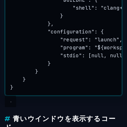
"shell"
: 
"
clang++
}
},
"configuration"
: {
"request"
: 
"
launch
"
,
"program"
: 
"
${workspa
"stdio"
: [
null
, 
null
,
}
}
}
}
青いウインドウを表示するコー