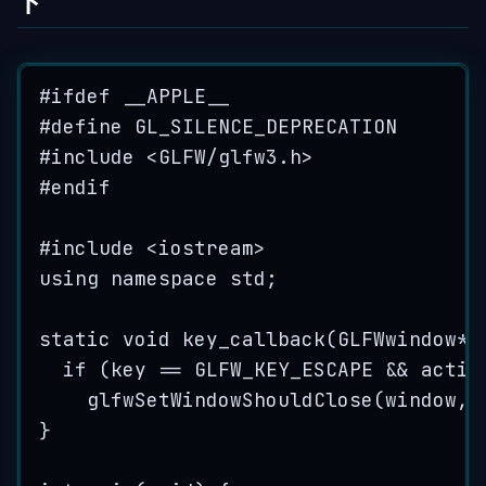
ド
#
ifdef
 __APPLE__
#
define
GL_SILENCE_DEPRECATION
#
include
<
GLFW/glfw3.h
>
#
endif
#
include
<
iostream
>
using
namespace
 std;
static
void
key_callback
(GLFWwindow
*
if
 (key 
==
 GLFW_KEY_ESCAPE 
&&
 actio
glfwSetWindowShouldClose
(window, 
}