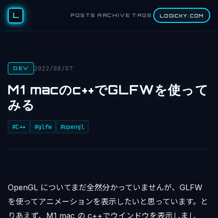
L
POSTS
ARCHIVE
TAGS
LOGICKY.COM
2022/08/07
DEV
M1 macのc++でGLFWを使って
みる
#C++
#glfw
#opengl
OpenGL についてまだ全然分かっていませんが、GLFW
を使ってアニメーションを表示したいと思っています。と
りあえず、M1 mac の c++でウインドウを表示しまし