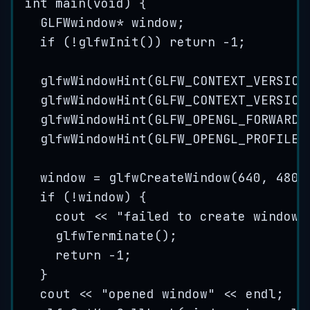
int
main
(
void
) {
GLFWwindow
*
 window;
if
 (
!
glfwInit
()) 
return
-
1
;
glfwWindowHint
(GLFW_CONTEXT_VERSION
glfwWindowHint
(GLFW_CONTEXT_VERSION
glfwWindowHint
(GLFW_OPENGL_FORWARD_
glfwWindowHint
(GLFW_OPENGL_PROFILE,
window 
=
glfwCreateWindow
(
640
, 
480
,
if
 (
!
window) {
cout 
<<
"
failed to create window.
glfwTerminate
();
return
-
1
;
}
cout 
<<
"
opened window
"
<<
 endl;