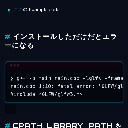
ここ
の Example code
インストールしただけだとエラ
ーになる
Terminal window
❯
g++
-o
main
main.cpp
-lglfw
-framew
main.cpp:1:10:
fatal
error:
'
GLFW/glf
#include <GLFW/glfw3.h>
CPATH, LIBRARY_PATH を