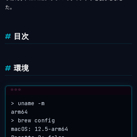
た。
目次
環境
Terminal window
>
 uname -m
arm64
>
 brew config
macOS:
12.5-arm64