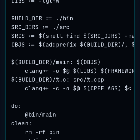
LIBS := -lglfw
BUILD_DIR := ./bin
SRC_DIRS := ./src
SRCS := $(shell find $(SRC_DIRS) -nam
OBJS := $(addprefix $(BUILD_DIR)/, $(
$(BUILD_DIR)/main: $(OBJS)
clang++ -o $@ $(LIBS) $(FRAMEWORK
$(BUILD_DIR)/%.o: src/%.cpp
clang++ -c -o $@ $(CPPFLAGS) $<
do:
@bin/main
clean:
rm -rf bin