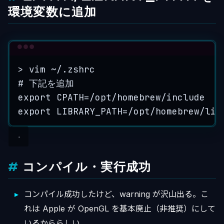
環境変数に追加
Terminal window
>
 vim 
~
/.zshrc
# 下記を追加
export
CPATH
=
/
opt
/
homebrew
/
include
export
LIBRARY_PATH
=
/
opt
/
homebrew
/
lib
コンパイル・実行成功
コンパイル成功したけど、warning が沢山出る。こ
れは Apple が OpenGL を基本廃止（非推奨）にして
いるかららしい。