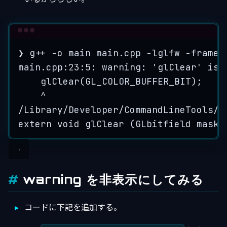
Terminal window
❯
g++
-o
main
main.cpp
-lglfw
-framew
main.cpp:23:5:
warning:
'
glClear
'
is
glClear(GL_COLOR_BUFFER_BIT
);
^
/Library/Developer/CommandLineTools/S
extern
void
glClear
 (GLbitfield 
mask
)
warning を非表示にしてみる
コードに下記を追加する。