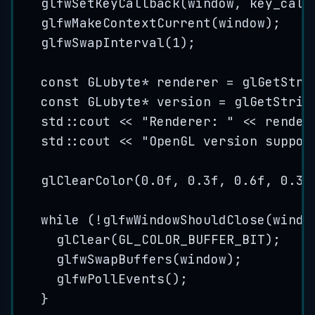
glfwSetKeyCallback
(window, key_call
glfwMakeContextCurrent
(window);
glfwSwapInterval
(
1
);
const
 GLubyte
*
 renderer 
=
glGetStri
const
 GLubyte
*
 version 
=
glGetStrin
std::cout 
<<
"
Renderer: 
"
<<
 render
std::cout 
<<
"
OpenGL version suppor
glClearColor
(
0.0
f
, 
0.3
f
, 
0.6
f
, 
0.3
f
while
 (
!
glfwWindowShouldClose
(windo
glClear
(GL_COLOR_BUFFER_BIT);
glfwSwapBuffers
(window);
glfwPollEvents
();
}