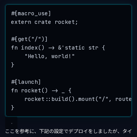
#[macro_use]
extern
crate
 rocket;
#[get(
"
/
"
)]
fn
index
() 
->
&
'static str {
"
Hello, world!
"
}
#[launch]
fn
rocket
() 
->
_
 {
rocket
::
build
()
.
mount
(
"
/
"
, 
routes
}
ここを参考に、下記の設定でデプロイをしましたが、タイ