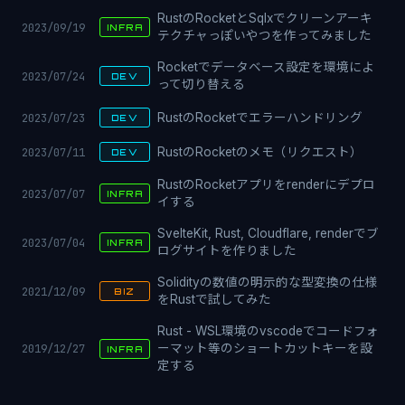
RustのRocketとSqlxでクリーンアーキ
2023/09/19
INFRA
テクチャっぽいやつを作ってみました
Rocketでデータベース設定を環境によ
2023/07/24
DEV
って切り替える
2023/07/23
RustのRocketでエラーハンドリング
DEV
2023/07/11
RustのRocketのメモ（リクエスト）
DEV
RustのRocketアプリをrenderにデプロ
2023/07/07
INFRA
イする
SvelteKit, Rust, Cloudflare, renderでブ
2023/07/04
INFRA
ログサイトを作りました
Solidityの数値の明示的な型変換の仕様
2021/12/09
BIZ
をRustで試してみた
Rust - WSL環境のvscodeでコードフォ
2019/12/27
ーマット等のショートカットキーを設
INFRA
定する