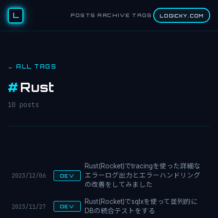
L
POSTS
ARCHIVE
TAGS
LOGICKY.COM
← ALL TAGS
#
Rust
10 posts
Rust(Rocket)でtracingを使った詳細な
2023/12/06
エラーログ出力とエラーハンドリング
DEV
の改善をしてみました
Rust(Rocket)でsqlxを使って並列的に
2023/11/27
DEV
DBの統合テストをする