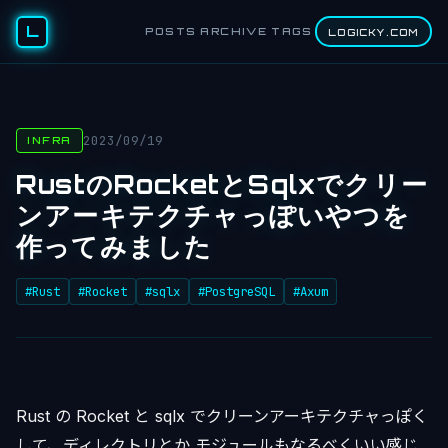
L
POSTS
ARCHIVE
TAGS
LOGICKY.COM
2023/09/19
INFRA
RustのRocketとSqlxでクリー
ンアーキテクチャっぽいやつを
作ってみました
#Rust
#Rocket
#sqlx
#PostgreSQL
#Axum
Rust の Rocket と sqlx でクリーンアーキテクチャっぽく
して、ディレクトリとか モジュールもなるべくいい感じ