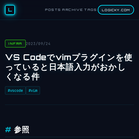
L
POSTS
ARCHIVE
TAGS
LOGICKY.COM
2023/09/24
INFRA
VS Codeでvimプラグインを使
っていると日本語入力がおかし
くなる件
#vscode
#vim
参照