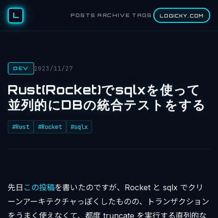
L
POSTS
ARCHIVE
TAGS
LOGICKY.COM
2023/11/27
DEV
Rust(Rocket)でsqlxを使って
並列的にDBの統合テストをする
#Rust
#Rocket
#sqlx
先日
この投稿
を書いたのですが、Rocket と sqlx でクリ
ーンアーキテクチャっぽくしたものの、トランザクション
をうまく使えなくて、都度 truncate を実行する直列的な