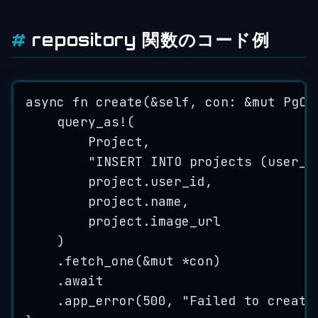
repository 関数のコード例
async
fn
create
(
&self
, 
con
:
&
mut
 PgCo
query_as!
(
Project,
"
INSERT INTO projects (user_i
project
.
user_id,
project
.
name,
project
.
image_url
)
.
fetch_one
(
&
mut
*
con
)
.
await
.
app_error
(
500
, 
"
Failed to create