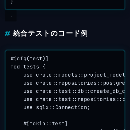
}
統合テストのコード例
#[cfg(test)]
mod
 tests {
use
crate
::
models
::
project_model
:
use
crate
::
repositories
::
postgres
use
crate
::
test
::
db
::
create_db_co
use
crate
::
test
::
repositories
::
pr
use
 sqlx
::
Connection;
#[tokio
::
test]