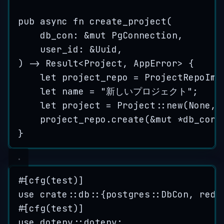
pub
async
fn
create_project
(
db_con
:
&
mut
 PgConnection,
user_id
:
&
Uuid,
) 
->
 Result<Project, AppError> {
let
project_repo
=
 ProjectRepoImp
let
name
=
"
新しいプロジェクト
"
;
let
project
=
 Project
::
new
(None, 
project_repo
.
create
(
&
mut
*
db_con
,
}
#[cfg(test)]
use
crate
::
db
::
{postgres
::
DbCon, redi
#[cfg(test)]
use
 dotenv
::
dotenv;