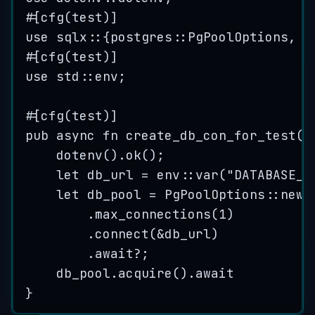
#[cfg(test)]
use
 sqlx
::
{postgres
::
PgPoolOptions, E
#[cfg(test)]
use
 std
::
env;
#[cfg(test)]
pub
async
fn
create_db_con_for_test
()
dotenv
()
.
ok
();
let
db_url
=
 env
::
var
(
"
DATABASE_U
let
db_pool
=
 PgPoolOptions
::
new
(
.
max_connections
(
1
)
.
connect
(
&
db_url
)
.
await
?
;
db_pool
.
acquire
()
.
await
}