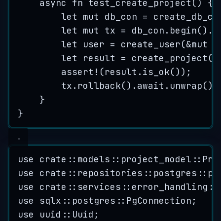
async
fn
test_create_project
() {
let
mut
db_con
=
create_db_co
let
mut
tx
=
db_con
.
begin
()
.
a
let
user
=
create_user
(
&
mut
t
let
result
=
create_project
(
&
assert!
(
result
.
is_ok
());
tx
.
rollback
()
.
await
.
unwrap
();
}
}
use
crate
::
models
::
project_model
::
Pro
use
crate
::
repositories
::
postgres
::
pr
use
crate
::
services
::
error_handling
::
use
 sqlx
::
postgres
::
PgConnection;
use
 uuid
::
Uuid;