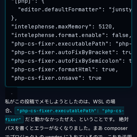
"[php]": {
"editor.defaultFormatter": "junstyl
},
"intelephense.maxMemory": 5120,
"intelephense.format.enable": false,
"php-cs-fixer.executablePath": "php-c
"php-cs-fixer.autoFixByBracket": true
"php-cs-fixer.autoFixBySemicolon": tr
"php-cs-fixer.formatHtml": true,
"php-cs-fixer.onsave": true
私がこの投稿でメモしようとしたのは、WSL の場
合、
"php-cs-fixer.executablePath": "php-cs-
だと動かなかったぜえ、ということです。 絶対
fixer"
パスを書くとエラーがなくなりました。まあ composer