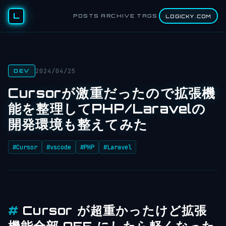
L
POSTS
ARCHIVE
TAGS
LOGICKY.COM
2024/04/25
DEV
Cursorが激重だったので拡張機
能を整理してPHP/Laravelの
開発環境も整えてみた
#Cursor
#vscode
#PHP
#Laravel
Cursor が超重かったけど拡張