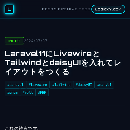
L
POSTS
ARCHIVE
TAGS
LOGICKY.COM
2024/07/07
INFRA
Laravel11にLivewireと
TailwindとdaisyUIを入れてレ
イアウトをつくる
#Laravel
#Livewire
#Tailwind
#daisyUI
#maryUI
#pnpm
#volt
#PHP
これの続きです。