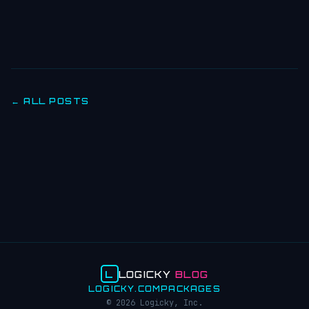
← ALL POSTS
L
LOGICKY
BLOG
LOGICKY.COM
PACKAGES
© 2026 Logicky, Inc.