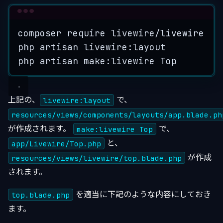
Terminal window
composer
require
livewire/livewire
php
artisan
livewire:layout
php
artisan
make:livewire
Top
上記の、
で、
livewire:layout
resources/views/components/layouts/app.blade.ph
が作成されます。
で、
make:livewire Top
と、
app/Livewire/Top.php
が作成
resources/views/livewire/top.blade.php
されます。
を適当に下記のような内容にしておき
top.blade.php
ます。