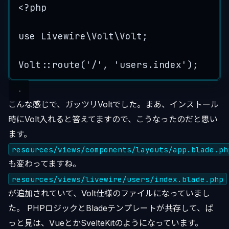
<?
php
use
 Livewire\Volt\
Volt
;
Volt
::
route
(
'
/
'
, 
'
users.index
'
);
こんな感じで、ガッツリVoltでした。まあ、インストール
時にVolt入れると答えてますので、こうなったのだと思い
ます。
resources/views/components/layouts/app.blade.ph
も変わってますね。
resources/views/livewire/users/index.blade.php
が追加されていて、Volt仕様のファイルになっていまし
た。 PHPロジックとBladeテンプレートが共存して、ぱ
っと見は、VueとかSvelteKitのようになっています。