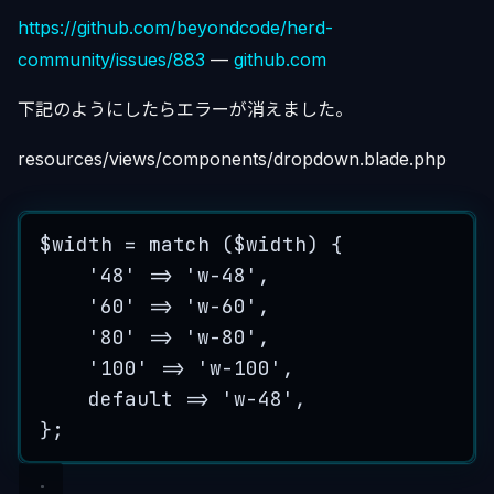
https://github.com/beyondcode/herd-
community/issues/883
—
github.com
下記のようにしたらエラーが消えました。
resources/views/components/dropdown.blade.php
$width
=
match
 (
$width
) {
'
48
'
=>
'
w-48
'
,
'
60
'
=>
'
w-60
'
,
'
80
'
=>
'
w-80
'
,
'
100
'
=>
'
w-100
'
,
default
=>
'
w-48
'
,
};