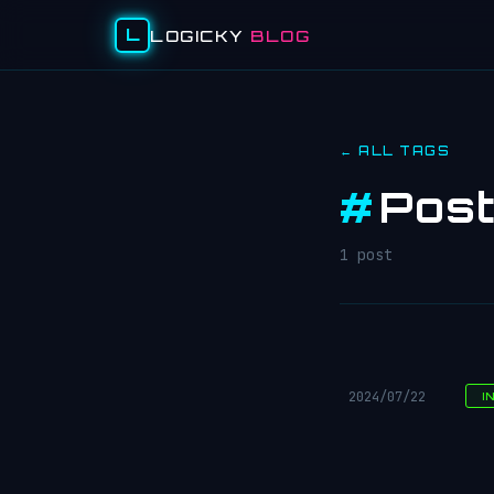
L
LOGICKY
BLOG
← ALL TAGS
#
Pos
1 post
2024/07/22
I