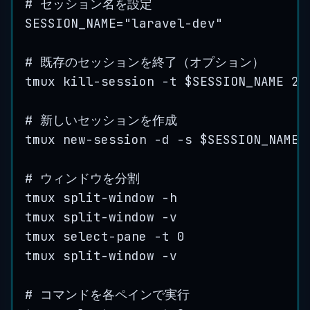
# セッション名を設定
SESSION_NAME
=
"
laravel-dev
"
# 既存のセッションを終了（オプション）
tmux
kill-session
-t
$SESSION_NAME
2>
# 新しいセッションを作成
tmux
new-session
-d
-s
$SESSION_NAME
# ウィンドウを分割
tmux
split-window
-h
tmux
split-window
-v
tmux
select-pane
-t
0
tmux
split-window
-v
# コマンドを各ペインで実行