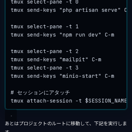
tmux
select-pane
-t
0
tmux
send-keys
"
php artisan serve
"
C-
tmux
select-pane
-t
1
tmux
send-keys
"
npm run dev
"
C-m
tmux
select-pane
-t
2
tmux
send-keys
"
mailpit
"
C-m
tmux
select-pane
-t
3
tmux
send-keys
"
minio-start
"
C-m
# セッションにアタッチ
tmux
attach-session
-t
$SESSION_NAME
あとはプロジェクトのルートに移動して、下記を実行しま