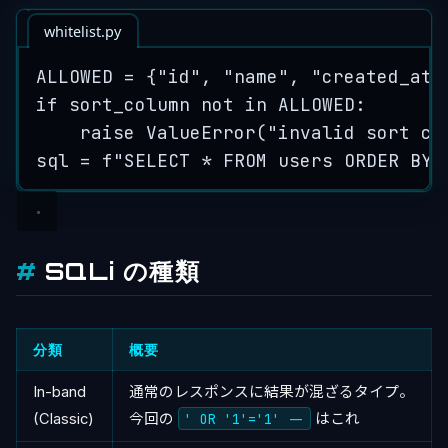
whitelist.py
ALLOWED
=
 {
"
id
"
, 
"
name
"
, 
"
created_at
"
if
 sort_column 
not
in
ALLOWED
:
raise
ValueError
(
"
invalid sort co
sql 
=
f
"SELECT * FROM users ORDER BY 
SQLi の種類
分類
概要
In-band
通常のレスポンスに結果が混ざるタイプ。
(Classic)
今回の
' OR '1'='1' --
はこれ