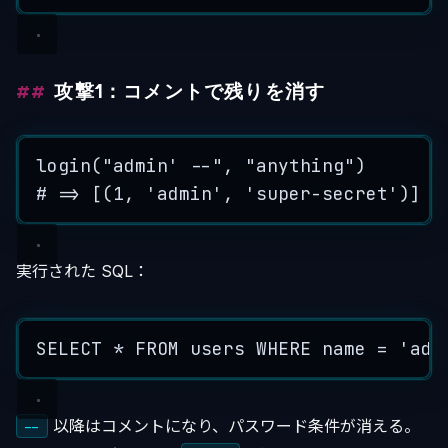
攻撃1：コメントで残りを消す
login
(
"
admin' --
"
,
"
anything
"
)
# => [(1, 'admin', 'super-secret')]
実行された SQL：
SELECT
*
FROM
 users 
WHERE
name
=
'
adm
以降はコメントになり、パスワード条件が消える。
--