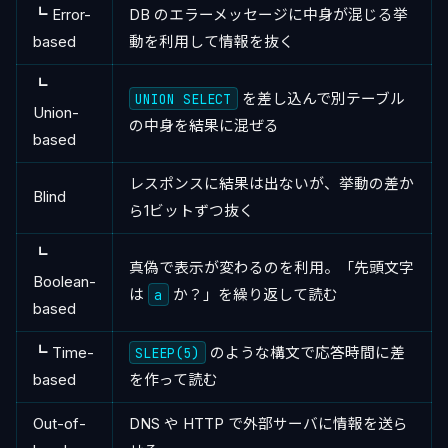
┗ Error-
DB のエラーメッセージに中身が混じる挙
based
動を利用して情報を抜く
┗
UNION SELECT
を差し込んで別テーブル
Union-
の中身を結果に混ぜる
based
レスポンスに結果は出ないが、挙動の差か
Blind
ら1ビットずつ抜く
┗
真偽で表示が変わるのを利用。「先頭文字
Boolean-
は
a
か？」を繰り返して読む
based
┗ Time-
SLEEP(5)
のような構文で応答時間に差
based
を作って読む
Out-of-
DNS や HTTP で外部サーバに情報を送ら