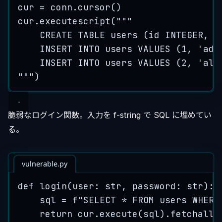
cur 
=
 conn.
cursor
()
cur.
executescript
(
"""
CREATE TABLE users (id INTEGER, n
INSERT INTO users VALUES (1, 'adm
INSERT INTO users VALUES (2, 'ali
"""
)
脆弱なログイン関数。入力を f-string で SQL に埋めてい
る。
vulnerable.py
def
login
(
user
: 
str
, 
password
: 
str
)
:
sql 
=
f
"SELECT * FROM users WHERE
return
 cur.
execute
(
sql
).
fetchall
(