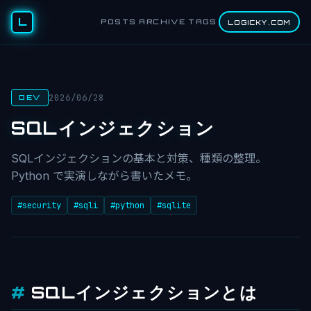
L
POSTS
ARCHIVE
TAGS
LOGICKY.COM
2026/06/28
DEV
SQLインジェクション
SQLインジェクションの基本と対策、種類の整理。
Python で実演しながら書いたメモ。
#security
#sqli
#python
#sqlite
SQLインジェクションとは