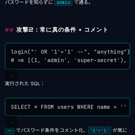
パスワードを知らずに
で通る。
admin
攻撃2：常に真の条件 + コメント
login
(
"
' OR '1'='1' --
"
,
"
anything
"
)
# => [(1, 'admin', 'super-secret'), (
実行された SQL：
SELECT
*
FROM
 users 
WHERE
name
=
''
O
でパスワード条件をコメント化、
が常に
--
'1'='1'