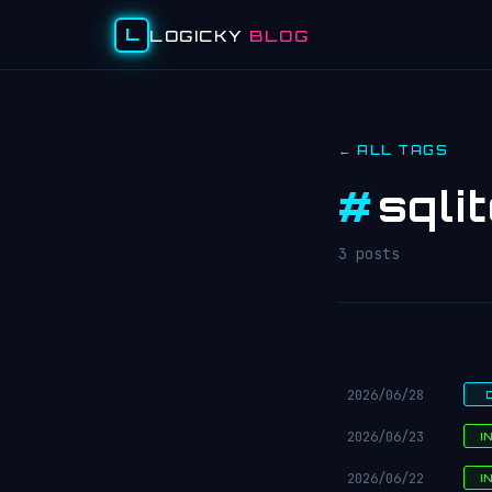
L
LOGICKY
BLOG
← ALL TAGS
#
sqli
3 posts
2026/06/28
2026/06/23
I
2026/06/22
I