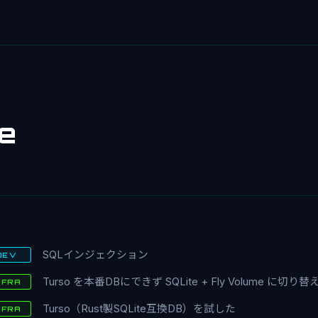
te
SQLインジェクション
DEV
Turso を本番DBにできず SQLite + Fly Volume に切り替
NFRA
Turso（Rust製SQLite互換DB）を試した
NFRA