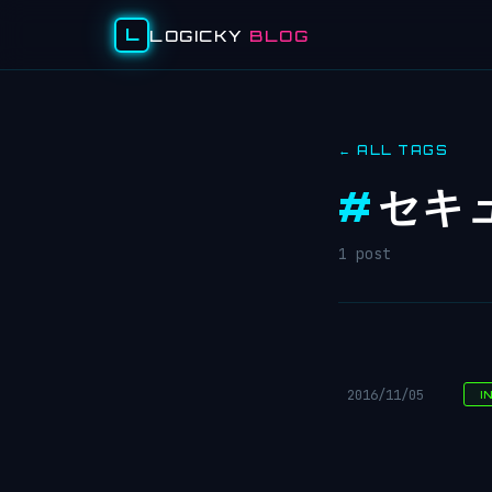
L
LOGICKY
BLOG
← ALL TAGS
#
セキ
1 post
2016/11/05
I