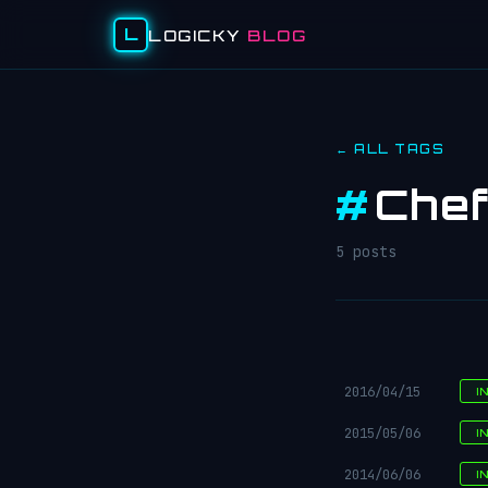
L
LOGICKY
BLOG
← ALL TAGS
#
Che
5 posts
2016/04/15
I
2015/05/06
I
2014/06/06
I