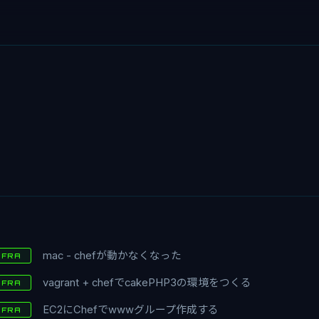
f
mac - chefが動かなくなった
NFRA
vagrant + chefでcakePHP3の環境をつくる
NFRA
EC2にChefでwwwグループ作成する
NFRA