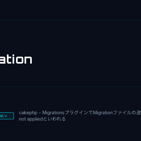
ation
cakephp - MigrationsプラグインでMigrationファ
DEV
not appliedといわれる