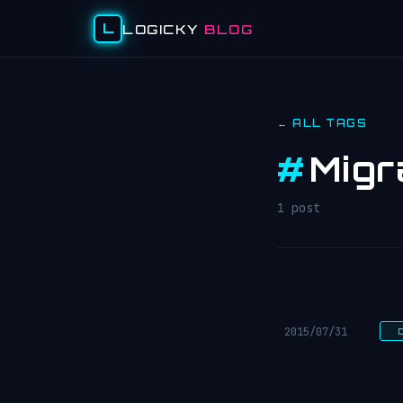
L
LOGICKY
BLOG
← ALL TAGS
#
Migr
1 post
2015/07/31