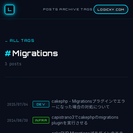
L
POSTS
ARCHIVE
TAGS
LOGICKY.COM
← ALL TAGS
#
Migrations
3 posts
cakephp - Migrationsプラグインでエラ
2015/07/04
DEV
ーになった場合の対処について
capistrano3でcakephpのmigrations
2014/08/30
INFRA
pluginを実行させる