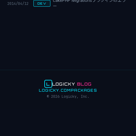
cakePHP Migrationsプラグインのエラ
2014/04/12
DEV
ー
L
LOGICKY
BLOG
LOGICKY.COM
PACKAGES
© 2026 Logicky, Inc.