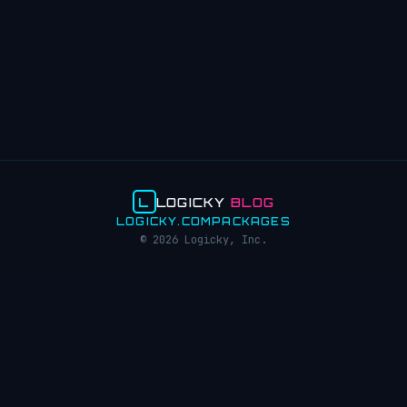
L
LOGICKY
BLOG
LOGICKY.COM
PACKAGES
© 2026 Logicky, Inc.