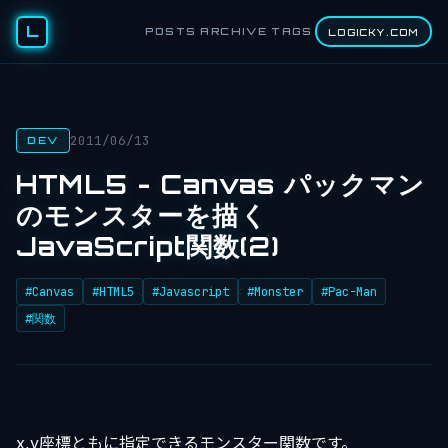
L
POSTS
ARCHIVE
TAGS
LOGICKY.COM
2011/06/13
DEV
HTML5 - Canvas パックマン
のモンスターを描く
JavaScript関数(2)
#Canvas
#HTML5
#Javascript
#Monster
#Pac-Man
#関数
x,y座標ともに指定できるモンスター関数です。