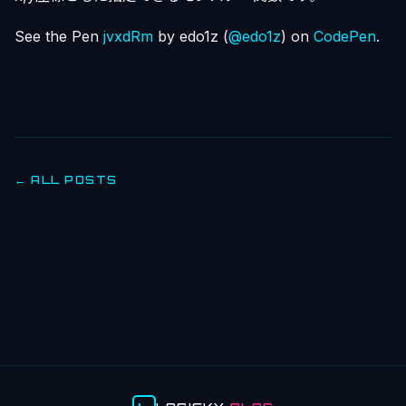
See the Pen
jvxdRm
by edo1z (
@edo1z
) on
CodePen
.
← ALL POSTS