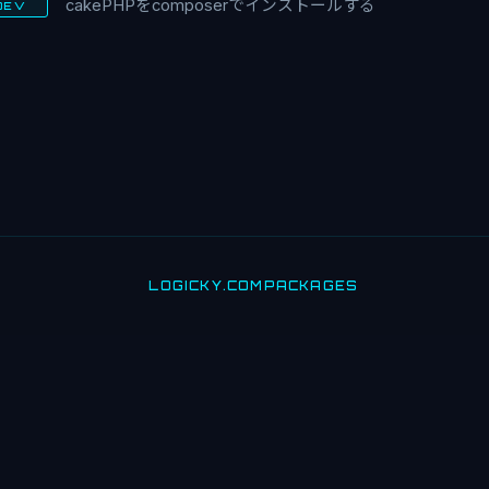
cakePHPをcomposerでインストールする
DEV
LOGICKY.COM
PACKAGES