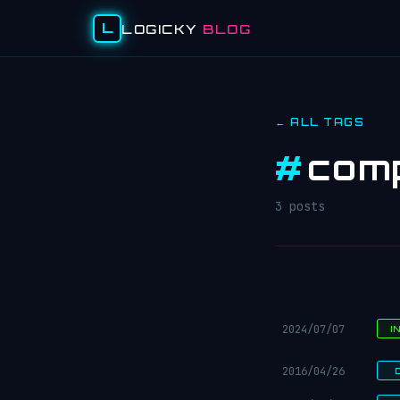
L
LOGICKY
BLOG
← ALL TAGS
#
com
3 posts
2024/07/07
I
2016/04/26