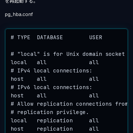
を再起動する。
pg_hba.conf
# TYPE  DATABASE        USER         
# "local" is for Unix domain socket c
local   all             all          
# IPv4 local connections:
host    all             all          
# IPv6 local connections:
host    all             all          
# Allow replication connections from 
# replication privilege.
local   replication     all          
host    replication     all          