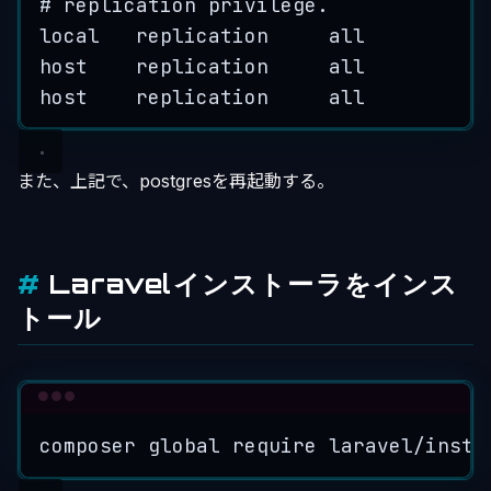
# replication privilege.
local   replication     all          
host    replication     all          
host    replication     all          
また、上記で、postgresを再起動する。
Laravelインストーラをインス
トール
Terminal window
composer
global
require
laravel/insta