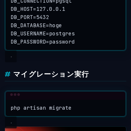
DB_CONNECTION=pgsql
DB_HOST=127.0.0.1
DB_PORT=5432
DB_DATABASE=hoge
DB_USERNAME=postgres
DB_PASSWORD=password
マイグレーション実行
Terminal window
php
artisan
migrate