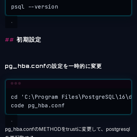
psql
--version
初期設定
pg_hba.confの設定を一時的に変更
Terminal window
cd
'
C:\Program Files\PostgreSQL\16\da
code
pg_hba.conf
pg_hba.confのMETHODをtrustに変更して、postgresql