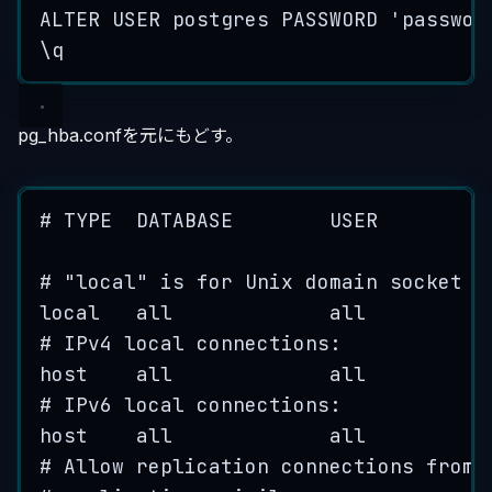
ALTER
USER
postgres
PASSWORD
'
passwor
\q
pg_hba.confを元にもどす。
# TYPE  DATABASE        USER         
# "local" is for Unix domain socket c
local   all             all          
# IPv4 local connections:
host    all             all          
# IPv6 local connections:
host    all             all          
# Allow replication connections from 