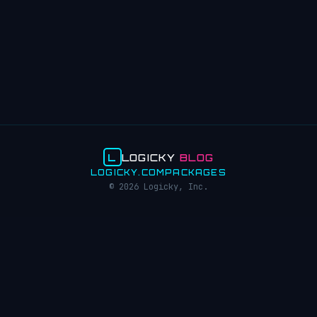
L
LOGICKY
BLOG
LOGICKY.COM
PACKAGES
© 2026 Logicky, Inc.