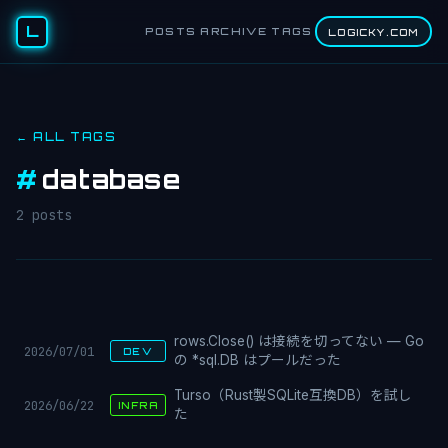
L
POSTS
ARCHIVE
TAGS
LOGICKY.COM
← ALL TAGS
#
database
2 posts
rows.Close() は接続を切ってない — Go
2026/07/01
DEV
の *sql.DB はプールだった
Turso（Rust製SQLite互換DB）を試し
2026/06/22
INFRA
た