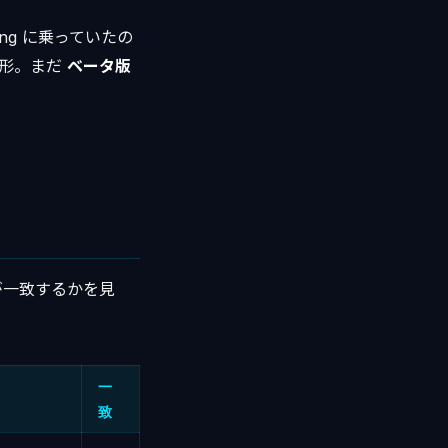
ding に乗っていたの
う形。まだ
ベータ版
が一致するかを見
一
致