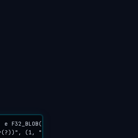
, e F32_BLOB(2))
"
)
r(?))
"
,
 (
1
, 
"
[1.0, 0.0]
"
)
)