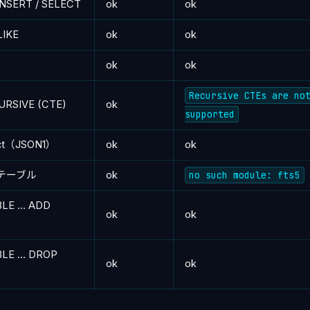
INSERT / SELECT
ok
ok
LIKE
ok
ok
ok
ok
Recursive CTEs are no
URSIVE (CTE)
ok
supported
act（JSON1）
ok
ok
想テーブル
ok
no such module: fts5
BLE … ADD
ok
ok
BLE … DROP
ok
ok