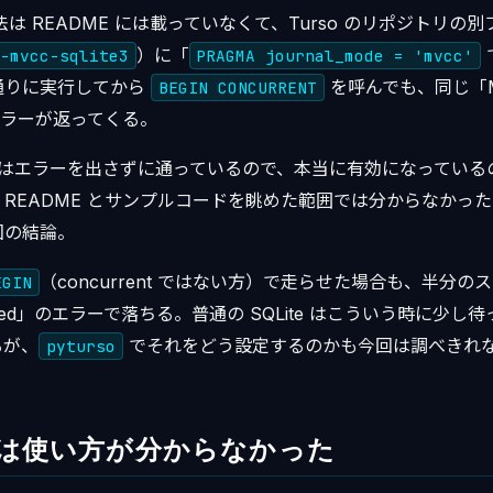
法は README には載っていなくて、Turso のリポジトリの
）に「
-mvcc-sqlite3
PRAGMA journal_mode = 'mvcc'
通りに実行してから
を呼んでも、同じ「MVC
BEGIN CONCURRENT
うエラーが返ってくる。
はエラーを出さずに通っているので、本当に有効になっている
README とサンプルコードを眺めた範囲では分からなかっ
回の結論。
（concurrent ではない方）で走らせた場合も、半分の
EGIN
s locked」のエラーで落ちる。普通の SQLite はこういう時に
るが、
でそれをどう設定するのかも今回は調べきれ
pyturso
C は使い方が分からなかった