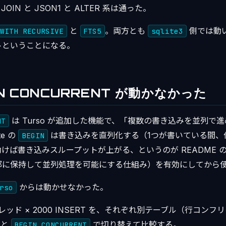
JOIN と JSON1 と ALTER 系は通った。
と
。両方とも
側では動
WITH RECURSIVE
FTS5
sqlite3
トということになる。
GIN CONCURRENT が動かなかった
は Turso が追加した機能で、「複数の書き込みを並列で
NT
te の
は書き込みを直列化する（1つが書いている間、
BEGIN
けば書き込みスループットが上がる、というのが README の
部に保持して並列処理を可能にする仕組み）を有効にしてから
からは動かせなかった。
rso
スレッド × 2000 INSERT を、それぞれ別テーブル（行コン
と
で切り替えて比較する。
BEGIN CONCURRENT