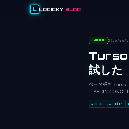
L
LOGICKY
BLOG
2026/06/2
INFRA
Turs
試した
ベータ版の Turso 
「BEGIN CONC
#turso
#sqlite