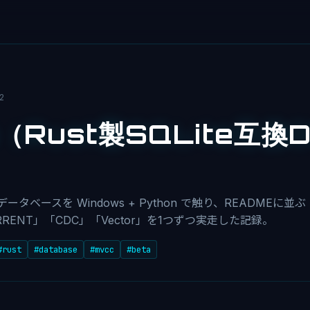
2
o（Rust製SQLite互換
データベースを Windows + Python で触り、READMEに並ぶ
URRENT」「CDC」「Vector」を1つずつ実走した記録。
#rust
#database
#mvcc
#beta