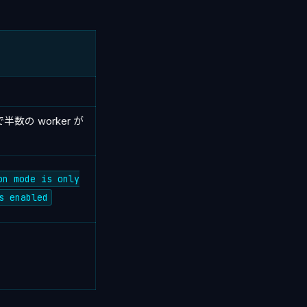
半数の worker が
on mode is only
s enabled