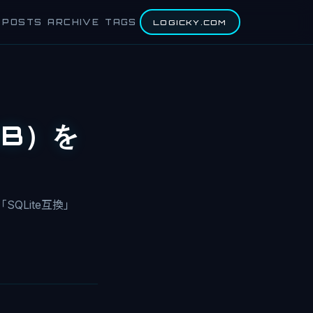
POSTS
ARCHIVE
TAGS
LOGICKY.COM
DB）を
「SQLite互換」