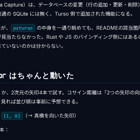
 Data Capture）は、データベースの変更（行の追加・更新・
の SQLite には無く、Turso 側で追加された機能になる。
たが、
の中身を一通り眺めても、READMEの該当箇
pyturso
当たらなかった。Rust や JS のバインディング側にはあるのか
来ていないのかは分からない。
ctor はちゃんと動いた
か、2次元の矢印4本で試す。コサイン距離は「2つの矢印の
を見れば並び順は事前に予想できる。
：
（→ 真横を向いた矢印）
[1, 0]
本：