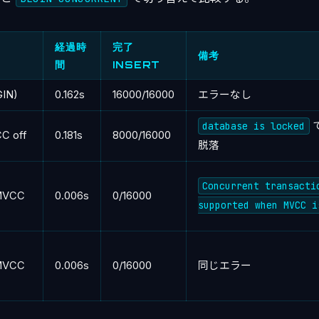
経過時
完了
備考
間
INSERT
GIN)
0.162s
16000/16000
エラーなし
database is locked
で
C off
0.181s
8000/16000
脱落
Concurrent transacti
MVCC
0.006s
0/16000
supported when MVCC i
MVCC
0.006s
0/16000
同じエラー