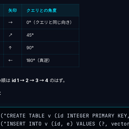
矢印
クエリとの角度
→
0°（クエリと同じ向き）
↗
45°
↑
90°
←
180°（真逆）
い順は
id 1 → 2 → 3 → 4
のはず。
：
e
(
"
CREATE TABLE v (id INTEGER PRIMARY KEY
e
(
"
INSERT INTO v (id, e) VALUES (?, vecto