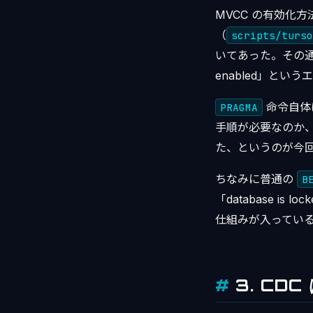
MVCC の有効化方
（
scripts/turso
いてあった。その
enabled」とい
命令自体
PRAGMA
手順が必要なのか、
た、というのが今
ちなみに普通の
B
「database i
仕組みが入ってい
3. CD