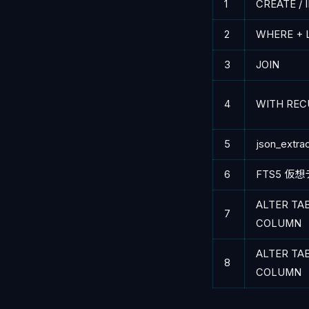
1
CREATE / 
2
WHERE + 
3
JOIN
4
WITH REC
5
json_extr
6
FTS5 仮
ALTER TA
7
COLUMN
ALTER TA
8
COLUMN