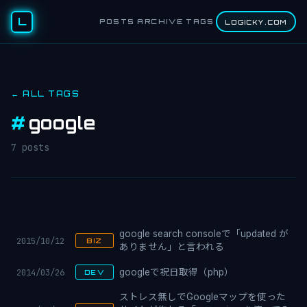
L
POSTS
ARCHIVE
TAGS
LOGICKY.COM
← ALL TAGS
#
google
7 posts
google search consoleで「updated が
2015/10/12
BIZ
ありません」と言われる
2014/03/26
googleで祝日取得（php）
DEV
ストレス無しでGoogleマップを使った