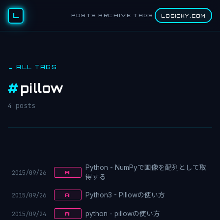
L
POSTS
ARCHIVE
TAGS
LOGICKY.COM
← ALL TAGS
#
pillow
4 posts
Python - NumPyで画像を配列として取
2015/09/26
AI
得する
2015/09/26
Python3 - Pillowの使い方
AI
2015/09/24
python - pillowの使い方
AI