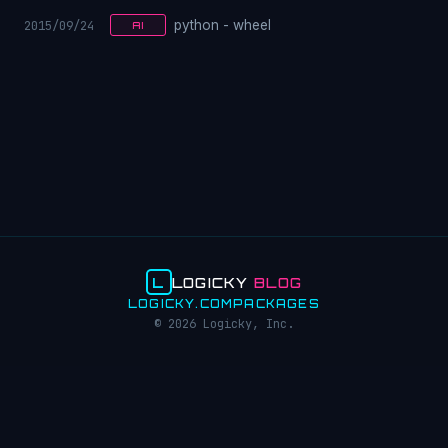
2015/09/24
python - wheel
AI
L
LOGICKY
BLOG
LOGICKY.COM
PACKAGES
© 2026 Logicky, Inc.