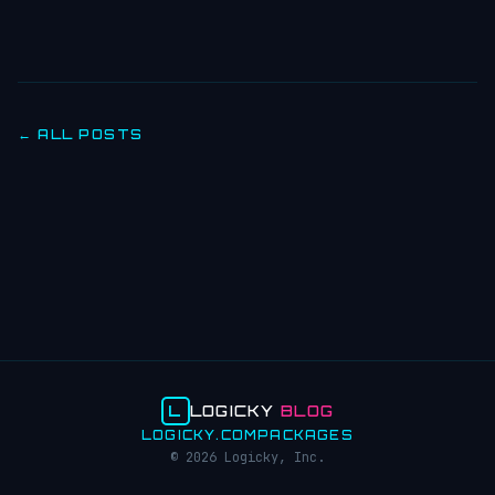
← ALL POSTS
L
LOGICKY
BLOG
LOGICKY.COM
PACKAGES
© 2026 Logicky, Inc.