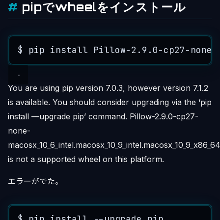
pipでwheelをインストール
$
pip
install
Pillow
-
2.9
.
0
-
cp27
-
none
-
You are using pip version 7.0.3, however version 7.1.2
is available. You should consider upgrading via the ‘pip
install —upgrade pip’ command. Pillow-2.9.0-cp27-
none-
macosx_10_6_intel.macosx_10_9_intel.macosx_10_9_x86_64
is not a supported wheel on this platform.
エラーがでた。
$
pip
install
--
upgrade
pip