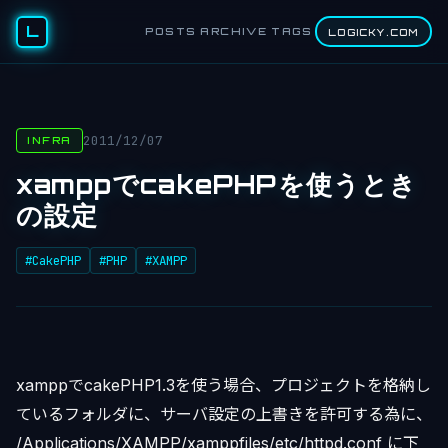
L
POSTS
ARCHIVE
TAGS
LOGICKY.COM
2011/12/07
INFRA
xamppでcakePHPを使うとき
の設定
#CakePHP
#PHP
#XAMPP
xamppでcakePHP1.3を使う場合、プロジェクトを格納し
ているフォルダに、サーバ設定の上書きを許可する為に、
/Applications/XAMPP/xamppfiles/etc/httpd.conf に下