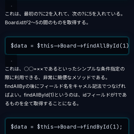
これは、最初の?に2を入れて、次の?に5を入れている。
Board.idが2〜5の間のものを取得する。
$data
=
$this->
Board
->
findAllById
(
1
);
これは、○○=××であるといったシンプルな条件指定の
際に利用できる、非常に簡便なメソッドである。
findAllByの後にフィールド名をキャメル記法でつなげれ
ばよい。findAllById(1)というのは、idフィールドが1であ
るものを全て取得することになる。
$data
=
$this->
Board
->
findById
(
1
);