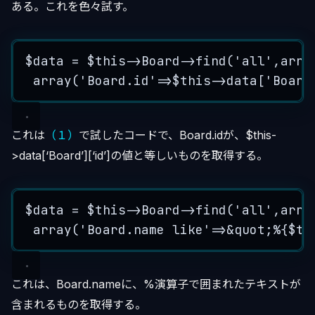
ある。これを色々試す。
$data
=
$this->
Board
->
find
(
'
all
'
,
arra
array
(
'
Board.id
'
=>$this->
data
[
'
Board
これは
（１）
で試したコードで、Board.idが、$this-
>data[‘Board’][‘id’]の値と等しいものを取得する。
$data
=
$this->
Board
->
find
(
'
all
'
,
arra
array
(
'
Board.name like
'
=>
&
quot
;
%
{
$th
これは、Board.nameに、%演算子で囲まれたテキストが
含まれるものを取得する。