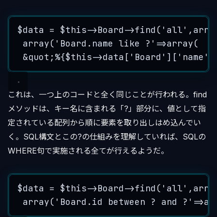
$data
=
$this->
Board
->
find
(
'
all
'
,
arra
array
(
'
Board.name like ?
'
=>
array
(
&
quot
;
%
{
$this->
data
[
'
Board
'
][
'
name
'
]
これは、一つ上のコードと全く同じことが行われる。find
メソッドは、キー名に含まれる「?」部分に、値として指
定されている配列から順に要素を取り出しはめ込んでい
く。SQL構文とこの?の仕組みを理解していれば、SQLの
WHERE句で実施される全てが行えるようだ。
$data
=
$this->
Board
->
find
(
'
all
'
,
arra
array
(
'
Board.id between ? and ?
'
=>
ar