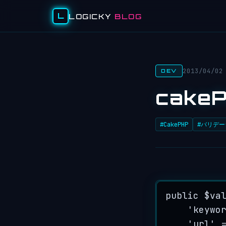
L
LOGICKY
BLOG
2013/04/02
DEV
cake
#CakePHP
#バリデー
public
$va
'
keywo
'
url
'