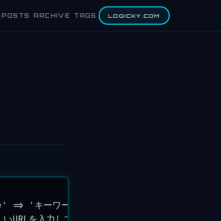
POSTS
ARCHIVE
TAGS
LOGICKY.COM
e
'
=>
'
キーワードは必ず入力してください
'
),
しいURLを入力してください
'
),