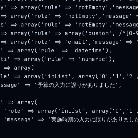
ny
'
=>
array
(
'
rule
'
=>
'
notEmpty
'
,
'
messag
=>
array
(
'
rule
'
=>
'
notEmpty
'
,
'
message
'
ss
'
=>
array
(
'
rule
'
=>
'
notEmpty
'
,
'
messag
=>
array
(
'
rule
'
=>
array
(
'
custom
'
,
'/
^
[0-
=>
array
(
'
rule
'
=>
'
email
'
,
'
message
'
=>
e
'
=>
array
(
'
rule
'
=>
'
datetime
'
),
iti
'
=>
array
(
'
rule
'
=>
'
numeric
'
),
'
=>
array
(
ule
'
=>
array
(
'
inList
'
, 
array
(
'
0
'
,
'
1
'
,
'
2
'
essage
'
=>
'
予算の入力に誤りがありました
'
,
g
'
=>
array
(
'
rule
'
=>
array
(
'
inList
'
, 
array
(
'
0
'
,
'
1
'
'
message
'
=>
'
実施時期の入力に誤りがありまし