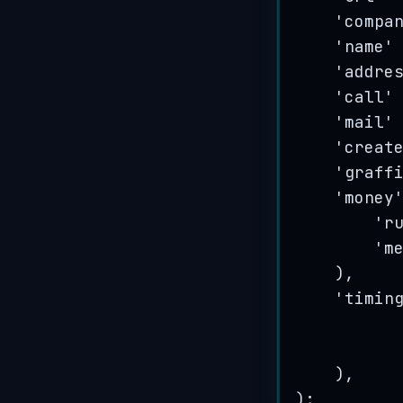
'
compa
'
name
'
'
addre
'
call
'
'
mail
'
'
creat
'
graff
'
money
'
r
'
m
),
'
timin
),
);