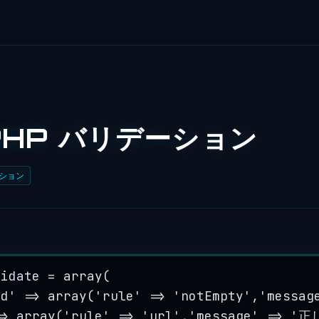
PHP バリデーション
ション
lidate
=
array
(
rd
'
=>
array
(
'
rule
'
=>
'
notEmpty
'
,
'
messag
=>
array
(
'
rule
'
=>
'
url
'
,
'
message
'
=>
'
正