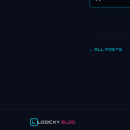
← ALL POSTS
L
LOGICKY
BLOG