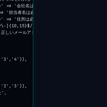
e
'
=>
'
会社名は必ず入力してください
'
),
=>
'
担当者名は必ず入力してください
'
),
e
'
=>
'
住所は必ず入力してください
'
),
9\-]{10,15}
$
/'
),
'
message
'
=>
'
正しい電話番
'
正しいメールアドレスを入力してください
'
),
,
'
3
'
,
'
4
'
)),
,
'
2
'
,
'
3
'
)),
た
'
,