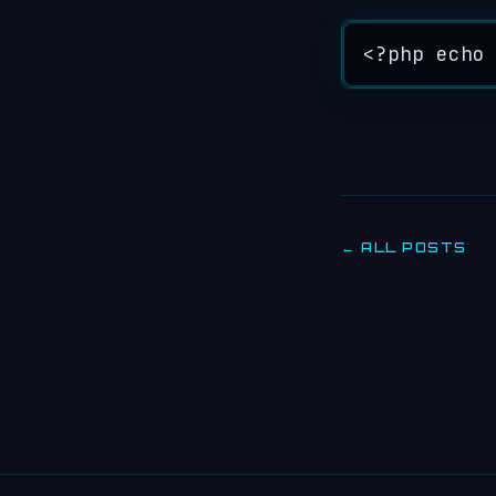
<?
php
echo
← ALL POSTS