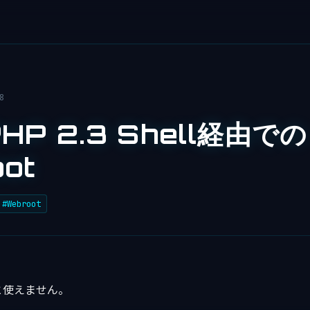
8
HP 2.3 Shell経由での
ot
#Webroot
と使えません。