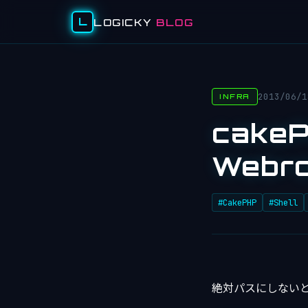
L
LOGICKY
BLOG
2013/06/1
INFRA
cakeP
Webro
#CakePHP
#Shell
絶対パスにしない