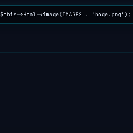
$this->
Html
->
image
(
IMAGES
.
'
hoge.png
'
);