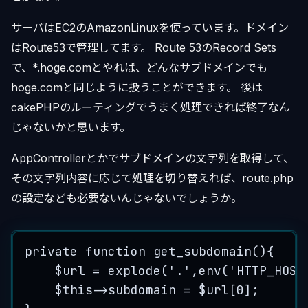
サーバはEC2のAmazonLinuxを使っています。ドメイン
はRoute53で管理してます。 Route 53のRecord Sets
で、*.hoge.comとやれば、どんなサブドメインでも
hoge.comと同じように扱うことができます。 後は
cakePHPのルーティングでうまく処理できれば終了なん
じゃないかと思います。
AppControllerとかでサブドメインの文字列を取得して、
その文字列内容に応じて処理を切り替えれば、route.php
の設定なども必要ないんじゃないでしょうか。
private
function
get_subdomain
()
{
$url
=
explode
(
'
.
'
,
env
(
'
HTTP_HOST
$this->
subdomain
=
$url
[
0
];