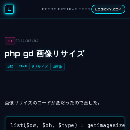
L
POSTS
ARCHIVE
TAGS
LOGICKY.COM
2014/08/04
AI
php gd 画像リサイズ
#GD
#PHP
#リサイズ
#画像
画像リサイズのコードが変だったので直した。
list
(
$ow
, 
$oh
, 
$type
) 
=
getimagesize
(