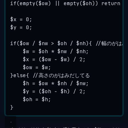
if
(
empty
(
$ow
) 
||
empty
(
$oh
)) 
return
f
$x
=
0
;
$y
=
0
;
if
(
$ow
/
$nw
>
$oh
/
$nh
){ 
//幅のがは
$w
=
$oh
*
$nw
/
$nh
;
$x
=
 (
$ow
-
$w
) 
/
2
;
$ow
=
$w
;
}
else
{ 
//高さのがはみだしてる
$h
=
$ow
*
$nh
/
$nw
;
$y
=
 (
$oh
-
$h
) 
/
2
;
$oh
=
$h
;
}