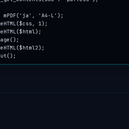
w
mPDF
(
'
ja
'
,
'
A4-L
'
);
teHTML
(
$css
, 
1
);
teHTML
(
$html
);
Page
();
teHTML
(
$html2
);
put
();