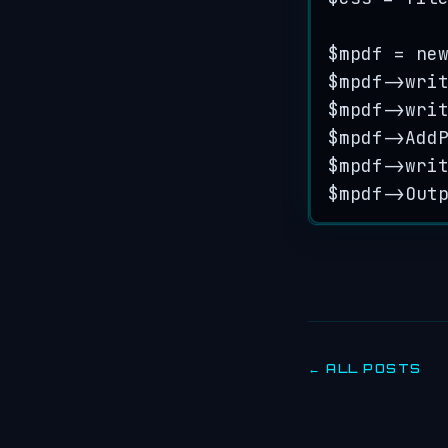
$mpdf
=
ne
$mpdf
->
wri
$mpdf
->
wri
$mpdf
->
Add
$mpdf
->
wri
$mpdf
->
Out
← ALL POSTS