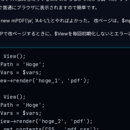
ut();で普通にブラウザに表示されますので簡単です。
new mPDF(‘ja’, ‘A4-L’);とやればよかった。 改ページは、$mpdf
PHPで改ページするときに、$Viewを毎回初期化しないとエラ
w
View
();
wPath
=
'
Hoge
'
;
wVars
=
$vars
;
iew
->
render
(
'
hoge_1
'
, 
'
pdf
'
);
w
View
();
wPath
=
'
Hoge
'
;
wVars
=
$vars
;
View
->
render
(
'
hoge_2
'
, 
'
pdf
'
);
e_get_contents
(
CSS 
.
'
pdf.css
'
);