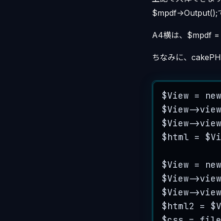
$mpdf->Outp
A4横は、$mpdf = 
ちなみに、cake
$View
=
ne
$View
->
vie
$View
->
vie
$html
=
$V
$View
=
ne
$View
->
vie
$View
->
vie
$html2
=
$
$css
=
fil