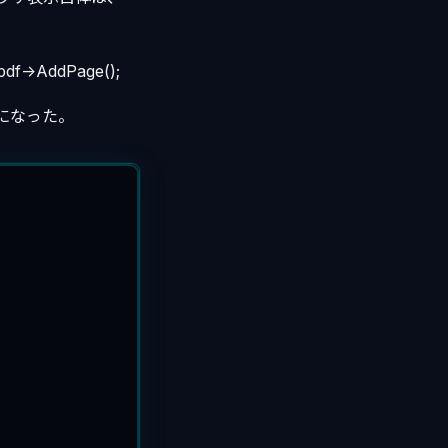
->AddPage();
ーになった。