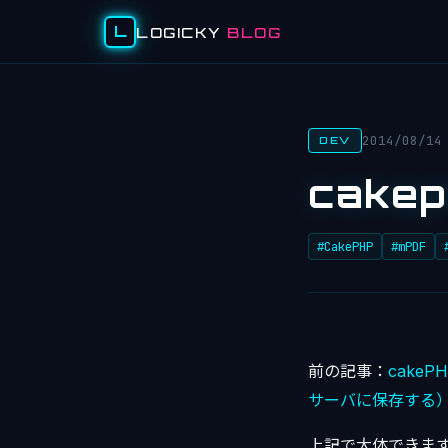
L
LOGICKY
BLOG
2014/08/14
DEV
cake
#CakePHP
#mPDF
前の記事：
cake
サーバに保存する
上記で大体できま